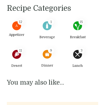
Recipe Categories
12
1
15
A
Appetizer
Beverage
Breakfast
11
9
3
Dinner
Desert
Lunch
You may also like...