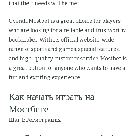
that their needs will be met.
Overall, Mostbet is a great choice for players
who are looking for a reliable and trustworthy
bookmaker. With its official website, wide
range of sports and games, special features,
and high-quality customer service, Mostbet is
a great option for anyone who wants to have a
fun and exciting experience.
Как начать играть на
Мостбете
Шаг 1: Регистрация