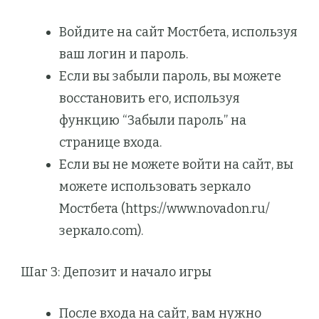
Войдите на сайт Мостбета, используя
ваш логин и пароль.
Если вы забыли пароль, вы можете
восстановить его, используя
функцию “Забыли пароль” на
странице входа.
Если вы не можете войти на сайт, вы
можете использовать зеркало
Мостбета (https://www.novadon.ru/
зеркало.com).
Шаг 3: Депозит и начало игры
После входа на сайт, вам нужно