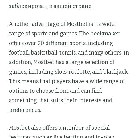
заблокирован в вашей стране.
Another advantage of Mostbet is its wide
range of sports and games. The bookmaker
offers over 20 different sports, including
football, basketball, tennis, and many others. In
addition, Mostbet has a large selection of
games, including slots, roulette, and blackjack.
This means that players have a wide range of
options to choose from, and can find
something that suits their interests and
preferences.
Mostbet also offers a number of special
features, such as live betting and in-play