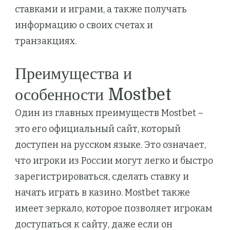
ставками и играми, а также получать
информацию о своих счетах и
транзакциях.
Преимущества и
особенности Mostbet
Один из главных преимуществ Mostbet –
это его официальный сайт, который
доступен на русском языке. Это означает,
что игроки из России могут легко и быстро
зарегистрироваться, сделать ставку и
начать играть в казино. Mostbet также
имеет зеркало, которое позволяет игрокам
доступаться к сайту, даже если он