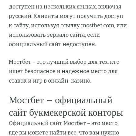
доступен на нескольких языках, включая
русский. Клиенты могут получить доступ
к сайту, используя ссылку mostbet.com, или
использовать зеркало сайта, если
официальный сайт недоступен.
Мостбет – это лучший выбор для тех, кто
ищет безопасное и надежное место для
ставок и игр в онлайн-казино.
Мостбет – официальный
сайт букмекерской конторы
Официальный сайт Мостбет – это место,
где вы можете найти все, что вам нужно