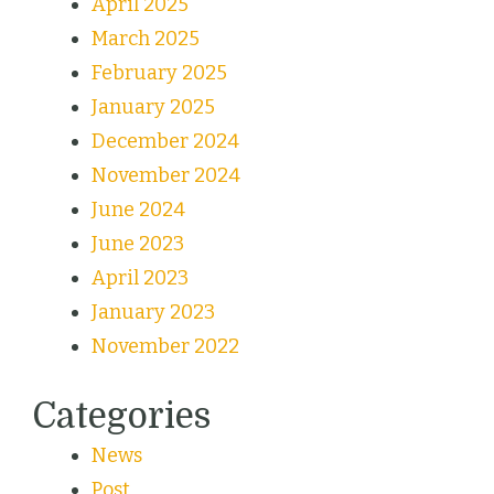
April 2025
March 2025
February 2025
January 2025
December 2024
November 2024
June 2024
June 2023
April 2023
January 2023
November 2022
Categories
News
Post