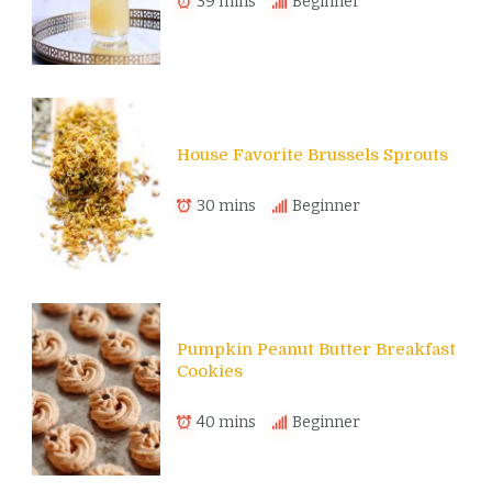
39 mins
Beginner
House Favorite Brussels Sprouts
30 mins
Beginner
Pumpkin Peanut Butter Breakfast
Cookies
40 mins
Beginner