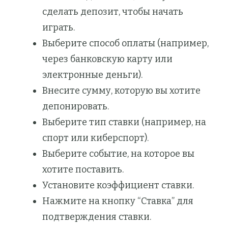
сделать депозит, чтобы начать
играть.
Выберите способ оплаты (например,
через банковскую карту или
электронные деньги).
Внесите сумму, которую вы хотите
депонировать.
Выберите тип ставки (например, на
спорт или киберспорт).
Выберите событие, на которое вы
хотите поставить.
Установите коэффициент ставки.
Нажмите на кнопку “Ставка” для
подтверждения ставки.