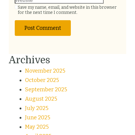
Save my name, email, and website in this browser
for the next time I comment.
Archives
November 2025
October 2025
September 2025
August 2025
July 2025
June 2025
May 2025