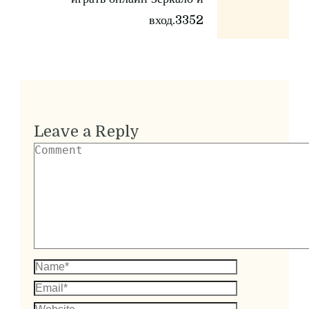
вход.3352
Leave a Reply