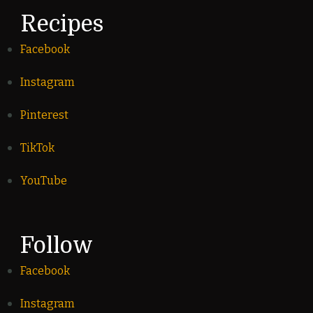
Recipes
Facebook
Instagram
Pinterest
TikTok
YouTube
Follow
Facebook
Instagram