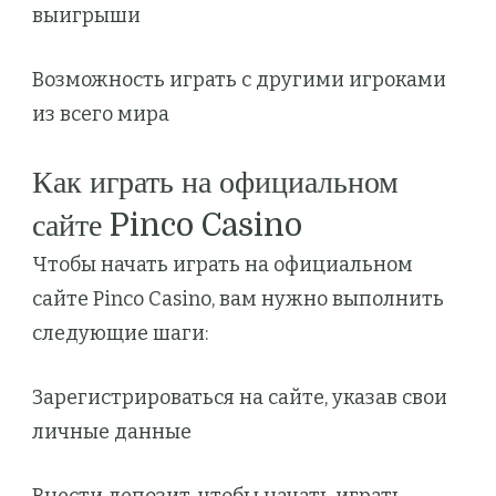
выигрыши
Возможность играть с другими игроками
из всего мира
Как играть на официальном
сайте Pinco Casino
Чтобы начать играть на официальном
сайте Pinco Casino, вам нужно выполнить
следующие шаги:
Зарегистрироваться на сайте, указав свои
личные данные
Внести депозит, чтобы начать играть