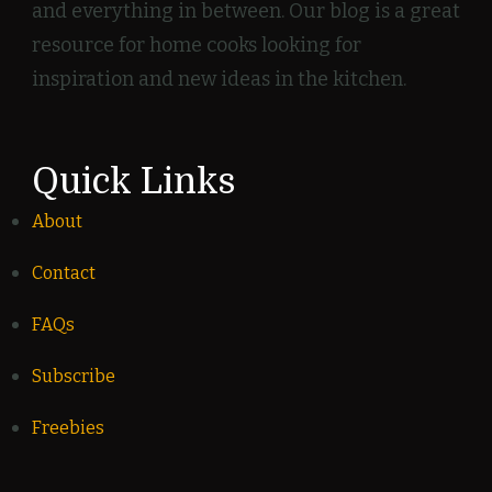
and everything in between. Our blog is a great
resource for home cooks looking for
inspiration and new ideas in the kitchen.
Quick Links
About
Contact
FAQs
Subscribe
Freebies