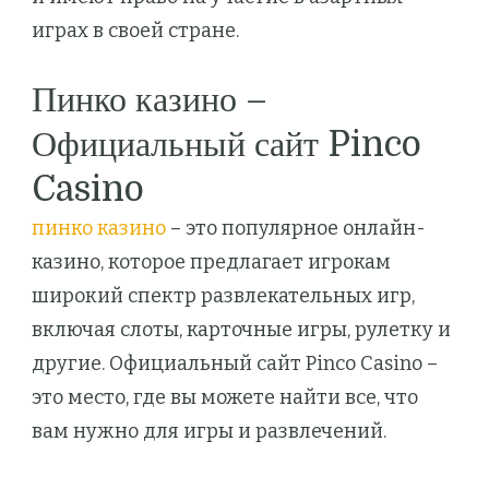
играх в своей стране.
Пинко казино –
Официальный сайт Pinco
Casino
пинко казино
– это популярное онлайн-
казино, которое предлагает игрокам
широкий спектр развлекательных игр,
включая слоты, карточные игры, рулетку и
другие. Официальный сайт Pinco Casino –
это место, где вы можете найти все, что
вам нужно для игры и развлечений.