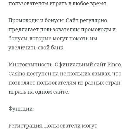
пользователям играть в любое время.
Промокоды и бонусы. Сайт регулярно
предлагает пользователям промокоды и
бонусы, которые могут помочь им
увеличить свой банк.
Многоязычность. Официальный сайт Pinco
Casino доступен на нескольких языках, что
позволяет пользователям из разных стран
играть на одном сайте.
Функции:
Регистрация. Пользователи могут