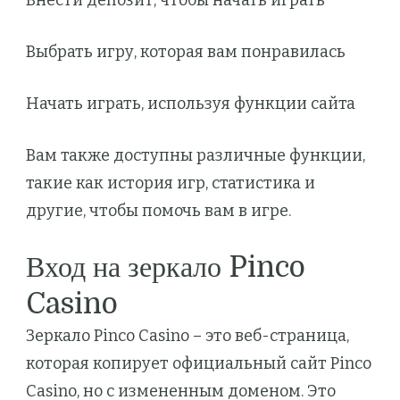
Выбрать игру, которая вам понравилась
Начать играть, используя функции сайта
Вам также доступны различные функции,
такие как история игр, статистика и
другие, чтобы помочь вам в игре.
Вход на зеркало Pinco
Casino
Зеркало Pinco Casino – это веб-страница,
которая копирует официальный сайт Pinco
Casino, но с измененным доменом. Это