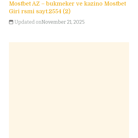
Mostbet AZ – bukmeker ve kazino Mostbet
Giri rsmi sayt.2554 (2)
Updated on
November 21, 2025