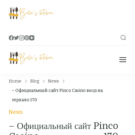
Bella's Kitchen
Food Tips, Recipes & Videos
Bella's Kitchen
Food Tips, Recipes & Videos
Home
Blog
News
– Официальный сайт Pinco Casino вход на
зеркало.170
News
– Официальный сайт Pinco