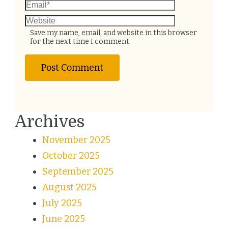
Save my name, email, and website in this browser
for the next time I comment.
Archives
November 2025
October 2025
September 2025
August 2025
July 2025
June 2025