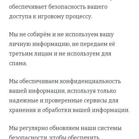
обеспечивает безопасность вашего
доступа к игровому процессу.
Мы не собирём и не используем вашу
личную информацию, не передаем её
третьим лицам и не используем для
спама.
Мы обеспечиваем конфиденциальность
вашей информации, используя только
надежные и проверенные сервисы для
хранения и обработки вашей информации.
Мы регулярно обновляем наши системы
безопасности, чтобы обеспечить