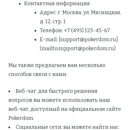
Контактная информация:
Адрес: г. Москва, ул. Мясницкая,
д. 12, стр. 1
Телефон: +7 (495) 123-45-67
E-mail: [support@pokerdom.ru]
(mailto:support@pokerdom.ru)
Мы также предлагаем вам несколько
способов связи с нами:
Веб-чат: для быстрого решения
вопросов вы можете использовать наш
веб-чат, доступный на официальном сайте
Pokerdom.
Социальные сети: вы можете найти нас