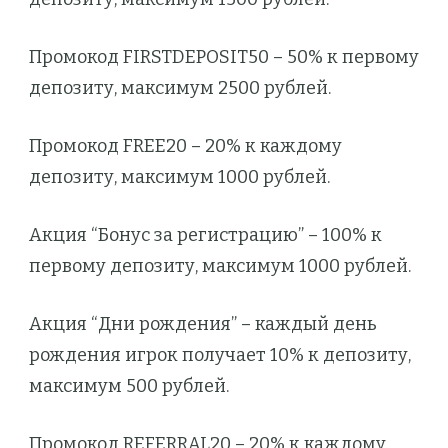
Промокод FIRSTDEPOSIT50 – 50% к первому
депозиту, максимум 2500 рублей.
Промокод FREE20 – 20% к каждому
депозиту, максимум 1000 рублей.
Акция “Бонус за регистрацию” – 100% к
первому депозиту, максимум 1000 рублей.
Акция “Дни рождения” – каждый день
рождения игрок получает 10% к депозиту,
максимум 500 рублей.
Промокод REFERRAL20 – 20% к каждому