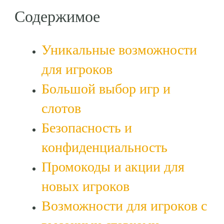
Содержимое
Уникальные возможности
для игроков
Большой выбор игр и
слотов
Безопасность и
конфиденциальность
Промокоды и акции для
новых игроков
Возможности для игроков с