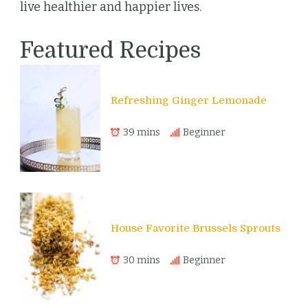
live healthier and happier lives.
Featured Recipes
Refreshing Ginger Lemonade
39 mins
Beginner
House Favorite Brussels Sprouts
30 mins
Beginner