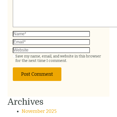
Save my name, email, and website in this browser
for the next time I comment.
Archives
November 2025