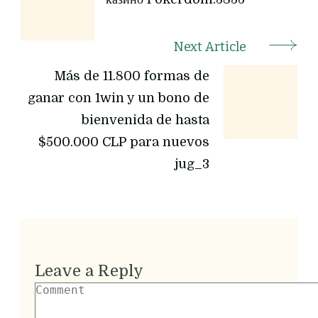
Next Article
Más de 11.800 formas de
ganar con 1win y un bono de
bienvenida de hasta
$500.000 CLP para nuevos
jug_3
Leave a Reply