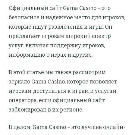
Официальный сайт Gama Casino – это
безопасное и надежное место для игроков,
которые ищут развлечения и игры. Он
предлагает игрокам широкий спектр
услуг, включая поддержку игроков,
информацию о играх и другие.
В этой статье мы также рассмотрим
зеркало Gama Casino, которое позволяет
игрокам доступаться к играм и услугам
оператора, если официальный сайт
заблокирован в их регионе.
В целом, Gama Casino – это лучшее онлайн-