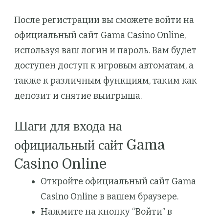
После регистрации вы сможете войти на
официальный сайт Gama Casino Online,
используя ваш логин и пароль. Вам будет
доступен доступ к игровым автоматам, а
также к различным функциям, таким как
депозит и снятие выигрыша.
Шаги для входа на
официальный сайт Gama
Casino Online
Откройте официальный сайт Gama
Casino Online в вашем браузере.
Нажмите на кнопку “Войти” в