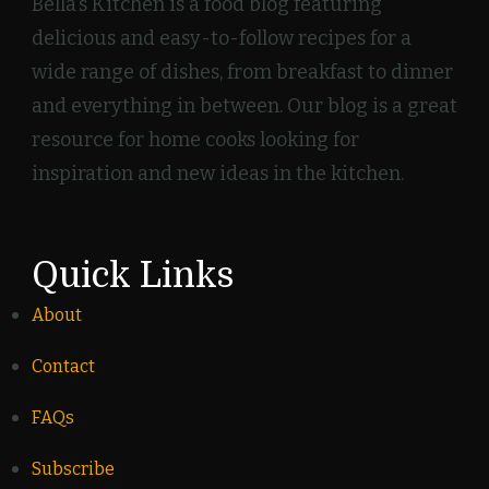
Bella's Kitchen is a food blog featuring
delicious and easy-to-follow recipes for a
wide range of dishes, from breakfast to dinner
and everything in between. Our blog is a great
resource for home cooks looking for
inspiration and new ideas in the kitchen.
Quick Links
About
Contact
FAQs
Subscribe