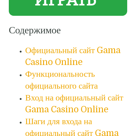
Содержимое
Официальный сайт Gama
Casino Online
Функциональность
официального сайта
Вход на официальный сайт
Gama Casino Online
Шаги для входа на
официальный сайт Gama