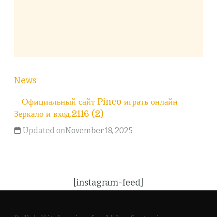
News
– Официальный сайт Pinco играть онлайн
Зеркало и вход.2116 (2)
Updated on
November 18, 2025
[instagram-feed]