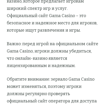
казино, которое предлагает игрокам
широкий спектр игр и услуг.
Официальный сайт Gama Casino – это
безопасное и надежное место для игроков,
которые ищут развлечения и игры.
Важно: перед игрой на официальном сайте
Gama Casino, игроки должны убедиться,
что онлайн-казино является
лицензированным и надежным.
Обратите внимание: зеркало Gama Casino
может изменяться, поэтому игроки
должны регулярно проверять
официальный сайт оператора для доступа