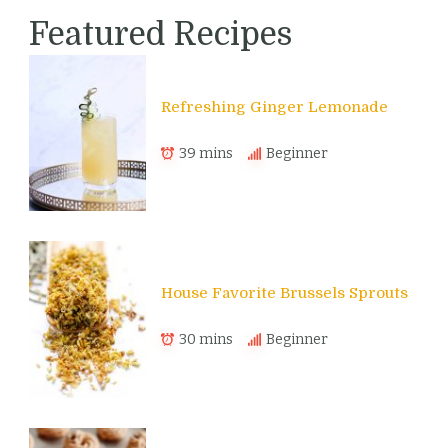
Featured Recipes
Refreshing Ginger Lemonade
39 mins
Beginner
House Favorite Brussels Sprouts
30 mins
Beginner