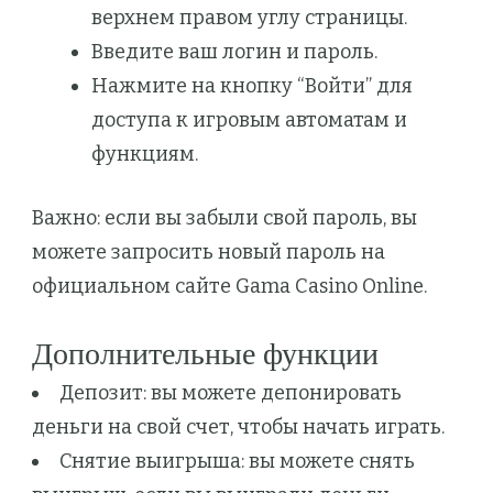
верхнем правом углу страницы.
Введите ваш логин и пароль.
Нажмите на кнопку “Войти” для
доступа к игровым автоматам и
функциям.
Важно: если вы забыли свой пароль, вы
можете запросить новый пароль на
официальном сайте Gama Casino Online.
Дополнительные функции
Депозит: вы можете депонировать
деньги на свой счет, чтобы начать играть.
Снятие выигрыша: вы можете снять