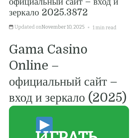
официальный сайт – вход и
зеркало 2025.3872
Updated on
November 10, 2025
1 min read
Gama Casino
Online –
официальный сайт –
вход и зеркало (2025)
ИГРАТЬ