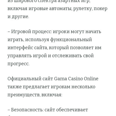
из широкого спектра азартных игр,
включая игровые автоматы, рулетку, покер
и другие.
– Игровой процесс: игроки могут начать
играть, используя функциональный
интерфейс сайта, который позволяет им
управлять игрой и отслеживать свой
прогресс.
Официальный сайт Gama Casino Online
также предлагает игрокам несколько
преимуществ, включая:
– Безопасность: сайт обеспечивает