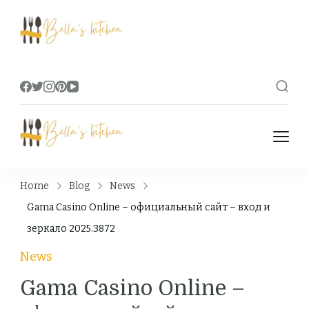
Bella's Kitchen
Food Tips, Recipes & Videos
Bella's Kitchen
Food Tips, Recipes & Videos
Home
Blog
News
Gama Casino Online – официальный сайт – вход и
зеркало 2025.3872
News
Gama Casino Online –