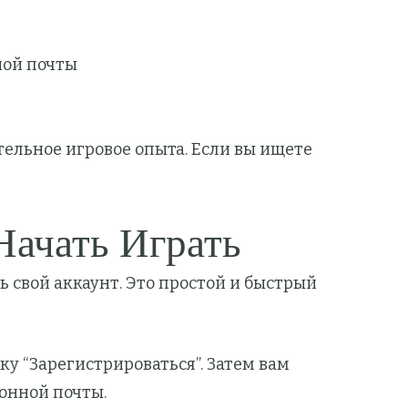
ной почты
тельное игровое опыта. Если вы ищете
Начать Играть
ь свой аккаунт. Это простой и быстрый
у “Зарегистрироваться”. Затем вам
ронной почты.