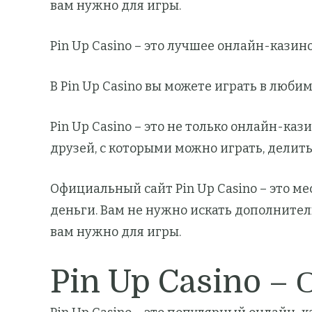
вам нужно для игры.
Pin Up Casino – это лучшее онлайн-казино
В Pin Up Casino вы можете играть в люби
Pin Up Casino – это не только онлайн-кази
друзей, с которыми можно играть, делить
Официальный сайт Pin Up Casino – это ме
деньги. Вам не нужно искать дополнитель
вам нужно для игры.
Pin Up Casino – 