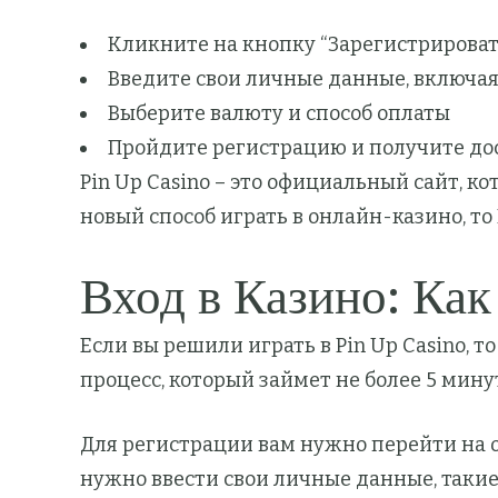
Кликните на кнопку “Зарегистрироват
Введите свои личные данные, включая
Выберите валюту и способ оплаты
Пройдите регистрацию и получите до
Pin Up Casino – это официальный сайт, к
новый способ играть в онлайн-казино, то 
Вход в Казино: Как
Если вы решили играть в Pin Up Casino, 
процесс, который займет не более 5 мину
Для регистрации вам нужно перейти на о
нужно ввести свои личные данные, такие