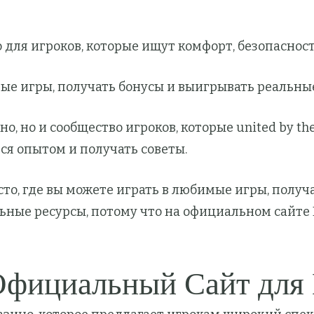
 для игроков, которые ищут комфорт, безопасност
мые игры, получать бонусы и выигрывать реальны
но, но и сообщество игроков, которые united by the
ся опытом и получать советы.
сто, где вы можете играть в любимые игры, полу
ные ресурсы, потому что на официальном сайте P
Официальный Сайт для