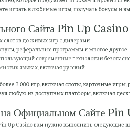
казино, которое предлагает игрокам широкий сп
можете играть в любимые игры, получать бонусы и 
ьного Сайта Pin Up Casino
х слотов до живых игр с дилерами
онусы, реферальные программы и многое другое
использующий современные технологии безопасн
многих языках, включая русский
олее 3 000 игр, включая слоты, карточные игры, 
ьзуя любую из доступных платформ, включая деск
я на Официальном Сайте Pin
Pin Up Casino вам нужно выполнить следующие ш