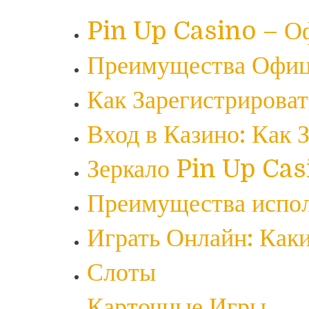
Pin Up Casino – Оф
Преимущества Офиц
Как Зарегистрирова
Вход в Казино: Как 
Зеркало Pin Up Cas
Преимущества испол
Играть Онлайн: Как
Слоты
Карточные Игры