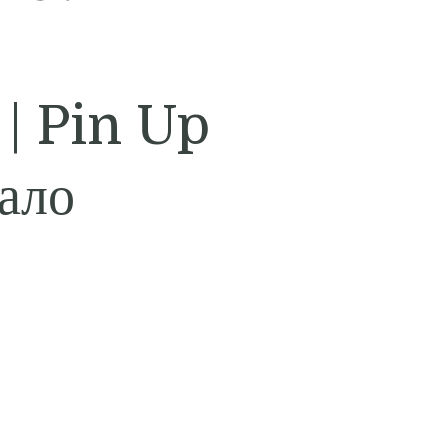
| Pin Up
кало