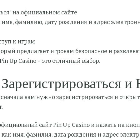
ься” на официальном сайте
 имя, фамилию, дату рождения и адрес электрон
ступ к играм
оторый предлагает игрокам безопасное и развлека
Pin Up Casino – это отличный выбор.
 Зарегистрироваться и 
то сначала вам нужно зарегистрироваться и открыт
т.
фициальный сайт Pin Up Casino и нажать на кнопк
 как имя, фамилия, дата рождения и адрес элект