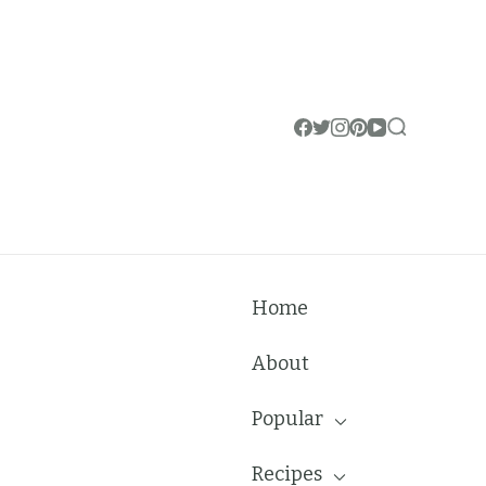
Home
About
Popular
Recipes