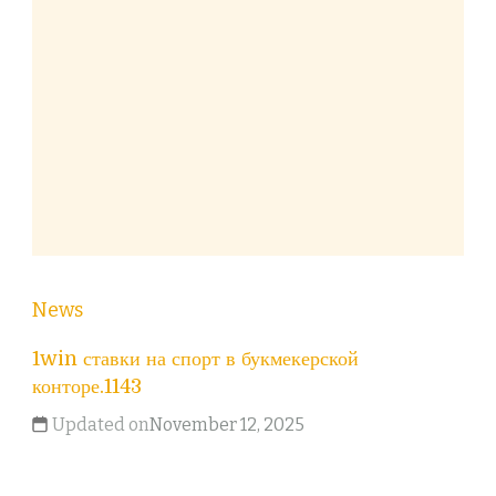
News
1win ставки на спорт в букмекерской
конторе.1143
Updated on
November 12, 2025