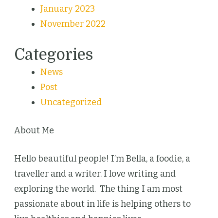
January 2023
November 2022
Categories
News
Post
Uncategorized
About Me
Hello beautiful people! I’m Bella, a foodie, a
traveller and a writer. I love writing and
exploring the world. The thing I am most
passionate about in life is helping others to