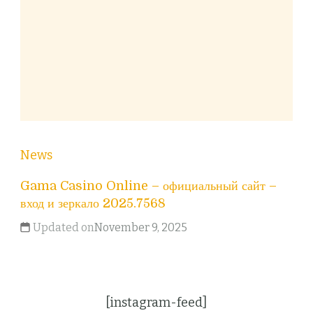
News
Gama Casino Online – официальный сайт –
вход и зеркало 2025.7568
Updated on
November 9, 2025
[instagram-feed]