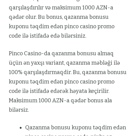
qarşılaşdırılır və maksimum 1000 AZN-a
qədər olur. Bu bonus, qazanma bonusu
kuponu təqdim edən pinco casino promo
code ilə istifadə edə bilərsiniz.
Pinco Casino-da qazanma bonusu almaq
üçün ən yaxşı variant, qazanma məbləği ilə
100% qarşılaşdırmaqdir. Bu, qazanma bonusu
kuponu təqdim edən pinco casino promo
code ilə istifadə edərək həyata keçirilir.
Maksimum 1000 AZN-a qədər bonus ala
bilərsiz.
Qazanma bonusu kuponu təqdim edən