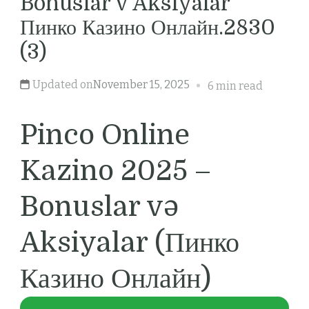
Bonuslar v Aksiyalar
Пинко Казино Онлайн.2830
(3)
Updated on
November 15, 2025
6 min read
Pinco Online
Kazino 2025 –
Bonuslar və
Aksiyalar (Пинко
Казино Онлайн)