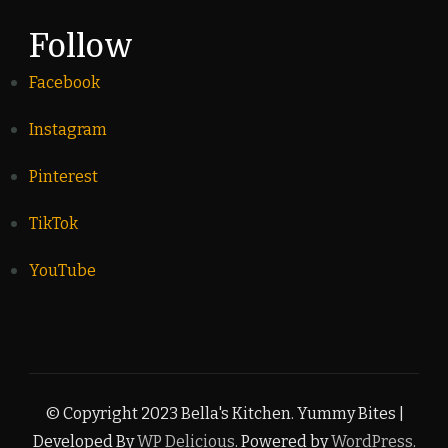
Follow
Facebook
Instagram
Pinterest
TikTok
YouTube
© Copyright 2023 Bella's Kitchen.
Yummy Bites |
Developed By
WP Delicious
. Powered by
WordPress
.