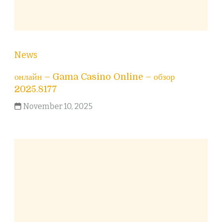
News
онлайн – Gama Casino Online – обзор
2025.8177
November 10, 2025