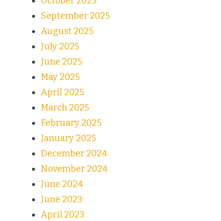
October 2025
September 2025
August 2025
July 2025
June 2025
May 2025
April 2025
March 2025
February 2025
January 2025
December 2024
November 2024
June 2024
June 2023
April 2023