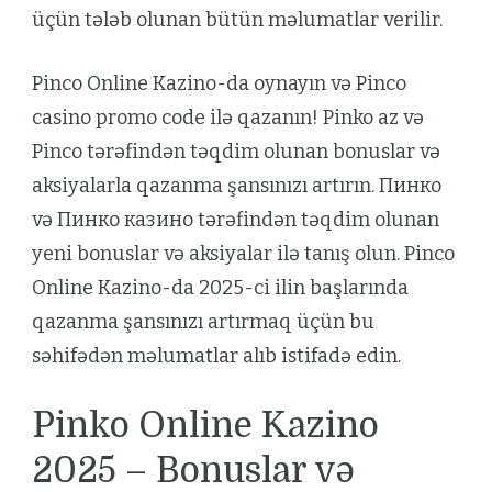
üçün tələb olunan bütün məlumatlar verilir.
Pinco Online Kazino-da oynayın və Pinco
casino promo code ilə qazanın! Pinko az və
Pinco tərəfindən təqdim olunan bonuslar və
aksiyalarla qazanma şansınızı artırın. Пинко
və Пинко казино tərəfindən təqdim olunan
yeni bonuslar və aksiyalar ilə tanış olun. Pinco
Online Kazino-da 2025-ci ilin başlarında
qazanma şansınızı artırmaq üçün bu
səhifədən məlumatlar alıb istifadə edin.
Pinko Online Kazino
2025 – Bonuslar və