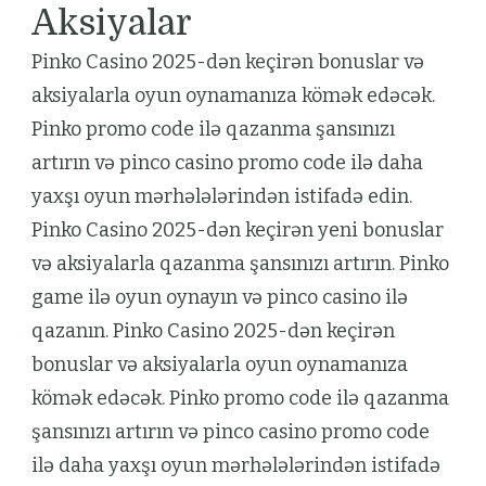
Aksiyalar
Pinko Casino 2025-dən keçirən bonuslar və
aksiyalarla oyun oynamanıza kömək edəcək.
Pinko promo code ilə qazanma şansınızı
artırın və pinco casino promo code ilə daha
yaxşı oyun mərhələlərindən istifadə edin.
Pinko Casino 2025-dən keçirən yeni bonuslar
və aksiyalarla qazanma şansınızı artırın. Pinko
game ilə oyun oynayın və pinco casino ilə
qazanın. Pinko Casino 2025-dən keçirən
bonuslar və aksiyalarla oyun oynamanıza
kömək edəcək. Pinko promo code ilə qazanma
şansınızı artırın və pinco casino promo code
ilə daha yaxşı oyun mərhələlərindən istifadə