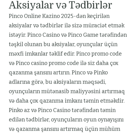
Aksiyalar və Tədbirlər
Pinco Online Kazino 2025-dən keçirilən
aksiyalar və tədbirlər ilə sizə müraciət etmək
istəyir. Pinco Casino və Pinco Game tərəfindən
təşkil olunan bu aksiyalar, oyunçular üçün
məxfi imkanlar təklif edir. Pinco promo code
və Pinco casino promo code ilə siz daha çox
qazanma şansını artırın. Pinco və Pinko
adlarına görə, bu aksiyaların məqsədi,
oyunçuların mütənasib maliyyəsini artırmaq
və daha çox qazanma imkanı təmin etməkdir.
Pinko az və Pinco Casino tərəfindən təmin
edilən tədbirlər, oyunçuların oyun oynayışını
və qazanma şansını artırmaq üçün mühüm