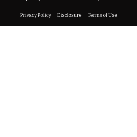
Privacy Policy
Disclosure
Terms of Use