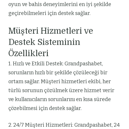
oyun ve bahis deneyimlerini en iyi şekilde
geçirebilmeleri için destek sağlar.
Müşteri Hizmetleri ve
Destek Sisteminin
Özellikleri
1. Hızlı ve Etkili Destek: Grandpashabet,
sorunların hızlı bir şekilde çözüleceği bir
ortam sağlar. Müşteri hizmetleri ekibi, her
türlü sorunun çözülmek üzere hizmet verir
ve kullanıcıların sorunlarını en kısa sürede
çözebilmesi için destek sağlar.
2. 24/7 Müşteri Hizmetleri: Grandpashabet, 24