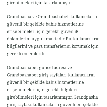
girebilmeleri için tasarlanmıştır.
Grandpasha ve Grandpashabet, kullanıcıların
güvenli bir şekilde bahis hizmetlerine
erişebilmeleri için gerekli güvenlik
önlemlerini uygulamaktadır. Bu, kullanıcıların
bilgilerini ve para transferlerini korumak için
gerekli önlemlerdir.
Grandpashabet güncel adresi ve
Grandpashabet giriş sayfaları, kullanıcıların
güvenli bir şekilde bahis hizmetlerine
erişebilmeleri için gerekli bilgileri
girebilmeleri için tasarlanmıştır. Grandpasha
giriş sayfası, kullanıcıların güvenli bir şekilde