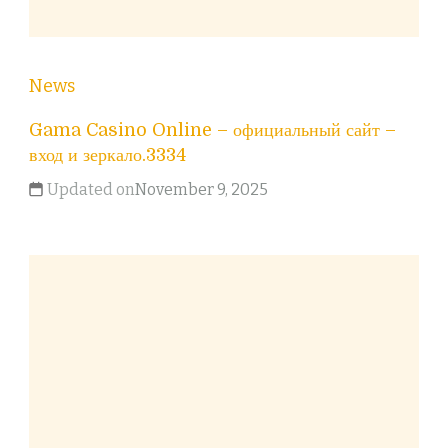
News
Gama Casino Online – официальный сайт –
вход и зеркало.3334
Updated on
November 9, 2025