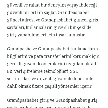
güvenli ve rahat bir deneyim yaşayabileceği
güvenli bir ortam sağlar. Grandpashabet
güncel adresi ve Grandpashabet güncel giriş
sayfaları, kullanıcıların güvenli bir şekilde
giriş yapabilmeleri için tasarlanmıştır.
Grandpasha ve Grandpashabet, kullanıcıların
bilgilerini ve para transferlerini korumak için
gerekli güvenlik önlemlerini uygulamaktadır.
Bu, veri şifreleme teknolojileri, SSL
sertifikaları ve düzenli güvenlik denetimleri
dahil olmak üzere çeşitli yöntemler içerir.
Grandpashabet giriş ve Grandpashabet giriş
sayfaları, kullanıcıların güvenli bir şekilde