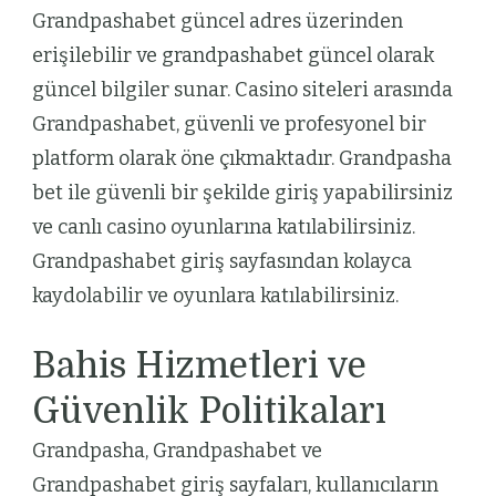
Grandpashabet güncel adres üzerinden
erişilebilir ve grandpashabet güncel olarak
güncel bilgiler sunar. Casino siteleri arasında
Grandpashabet, güvenli ve profesyonel bir
platform olarak öne çıkmaktadır. Grandpasha
bet ile güvenli bir şekilde giriş yapabilirsiniz
ve canlı casino oyunlarına katılabilirsiniz.
Grandpashabet giriş sayfasından kolayca
kaydolabilir ve oyunlara katılabilirsiniz.
Bahis Hizmetleri ve
Güvenlik Politikaları
Grandpasha, Grandpashabet ve
Grandpashabet giriş sayfaları, kullanıcıların