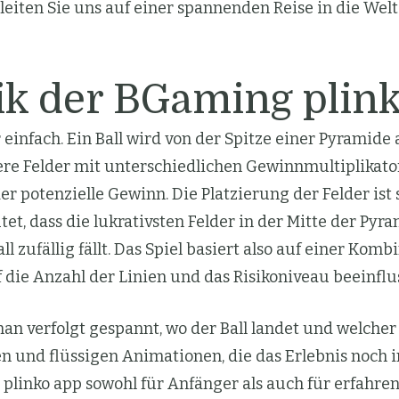
eiten Sie uns auf einer spannenden Reise in die Welt 
k der BGaming plink
einfach. Ein Ball wird von der Spitze einer Pyramide
re Felder mit unterschiedlichen Gewinnmultiplikatoren
r potenzielle Gewinn. Die Platzierung der Felder ist s
, dass die lukrativsten Felder in der Mitte der Pyram
all zufällig fällt. Das Spiel basiert also auf einer Ko
 die Anzahl der Linien und das Risikoniveau beeinflu
 verfolgt gespannt, wo der Ball landet und welcher Mu
n und flüssigen Animationen, die das Erlebnis noch 
 plinko app sowohl für Anfänger als auch für erfahre