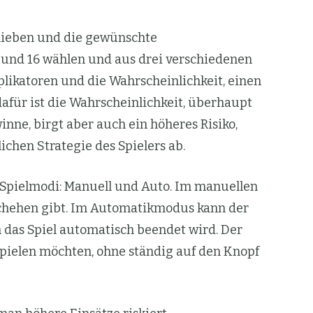
orlieben und die gewünschte
8 und 16 wählen und aus drei verschiedenen
iplikatoren und die Wahrscheinlichkeit, einen
afür ist die Wahrscheinlichkeit, überhaupt
inne, birgt aber auch ein höheres Risiko,
ichen Strategie des Spielers ab.
 Spielmodi: Manuell und Auto. Im manuellen
eschehen gibt. Im Automatikmodus kann der
 das Spiel automatisch beendet wird. Der
pielen möchten, ohne ständig auf den Knopf