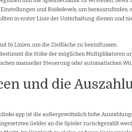
 beginnen und die Spielmechanik zu verstehen, bevor 
instellungen und Risikolevels, um herauszufinden, w
ollten in erster Linie der Unterhaltung dienen und n
d 16 Linien, um die Zielfläche zu beeinflussen.
Bestimmt die Höhe der möglichen Multiplikatoren un
schen manueller Steuerung oder automatischen Wür
en und die Auszahlu
linko app ist die außergewöhnlich hohe Auszahlungs
eingesetzten Gelder an die Spieler zurückgezahlt wer