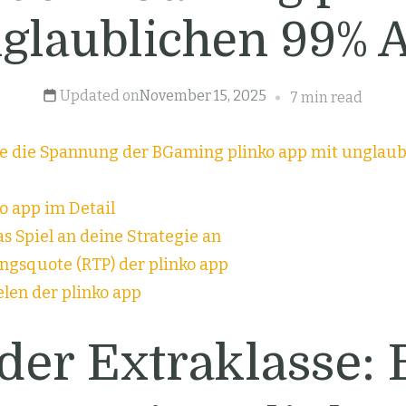
glaublichen 99% 
Updated on
November 15, 2025
7 min read
ecke die Spannung der BGaming plinko app mit ungla
o app im Detail
as Spiel an deine Strategie an
gsquote (RTP) der plinko app
elen der plinko app
der Extraklasse: 