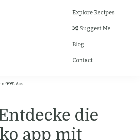
Explore Recipes
Suggest Me
Blog
Contact
hen 99% Aus
 Entdecke die
ko app mit