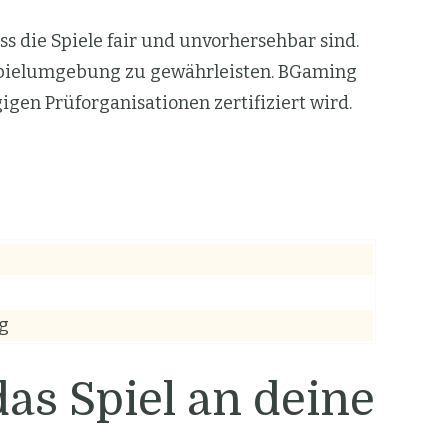
ss die Spiele fair und unvorhersehbar sind.
e Spielumgebung zu gewährleisten. BGaming
gen Prüforganisationen zertifiziert wird.
g
das Spiel an deine