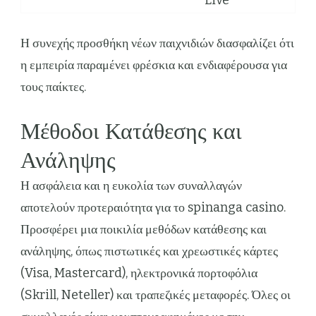
Η συνεχής προσθήκη νέων παιχνιδιών διασφαλίζει ότι
η εμπειρία παραμένει φρέσκια και ενδιαφέρουσα για
τους παίκτες.
Μέθοδοι Κατάθεσης και
Ανάληψης
Η ασφάλεια και η ευκολία των συναλλαγών
αποτελούν προτεραιότητα για το spinanga casino.
Προσφέρει μια ποικιλία μεθόδων κατάθεσης και
ανάληψης, όπως πιστωτικές και χρεωστικές κάρτες
(Visa, Mastercard), ηλεκτρονικά πορτοφόλια
(Skrill, Neteller) και τραπεζικές μεταφορές. Όλες οι