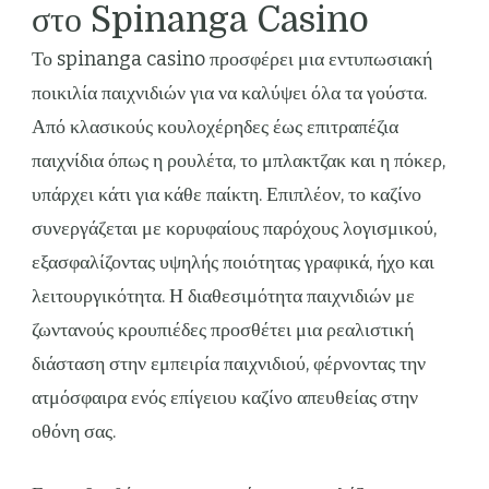
στο Spinanga Casino
Το spinanga casino προσφέρει μια εντυπωσιακή
ποικιλία παιχνιδιών για να καλύψει όλα τα γούστα.
Από κλασικούς κουλοχέρηδες έως επιτραπέζια
παιχνίδια όπως η ρουλέτα, το μπλακτζακ και η πόκερ,
υπάρχει κάτι για κάθε παίκτη. Επιπλέον, το καζίνο
συνεργάζεται με κορυφαίους παρόχους λογισμικού,
εξασφαλίζοντας υψηλής ποιότητας γραφικά, ήχο και
λειτουργικότητα. Η διαθεσιμότητα παιχνιδιών με
ζωντανούς κρουπιέδες προσθέτει μια ρεαλιστική
διάσταση στην εμπειρία παιχνιδιού, φέρνοντας την
ατμόσφαιρα ενός επίγειου καζίνο απευθείας στην
οθόνη σας.