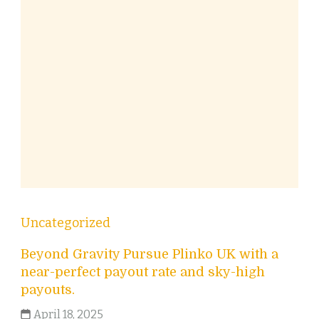
Uncategorized
Beyond Gravity Pursue Plinko UK with a
near-perfect payout rate and sky-high
payouts.
April 18, 2025