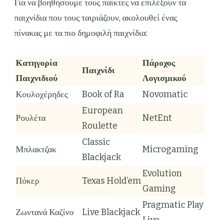
Για να βοηθήσουμε τους παίκτες να επιλέξουν τα
παιχνίδια που τους ταιριάζουν, ακολουθεί ένας
πίνακας με τα πιο δημοφιλή παιχνίδια:
Κατηγορία
Πάροχος
Παιχνίδι
Παιχνιδιού
Λογισμικού
Κουλοχέρηδες
Book of Ra
Novomatic
European
Ρουλέτα
NetEnt
Roulette
Classic
Μπλακτζακ
Microgaming
Blackjack
Evolution
Πόκερ
Texas Hold’em
Gaming
Pragmatic Play
Ζωντανά Καζίνο
Live Blackjack
Live