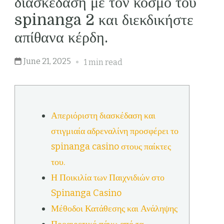
διασκέδαση με τον κόσμο του
spinanga 2 και διεκδικήστε
απίθανα κέρδη.
June 21, 2025
1 min read
Απεριόριστη διασκέδαση και
στιγμιαία αδρεναλίνη προσφέρει το
spinanga casino στους παίκτες
του.
Η Ποικιλία των Παιχνιδιών στο
Spinanga Casino
Μέθοδοι Κατάθεσης και Ανάληψης
Προαιρετικό πάνω από τα