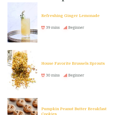
Refreshing Ginger Lemonade
39 mins
Beginner
House Favorite Brussels Sprouts
30 mins
Beginner
Pumpkin Peanut Butter Breakfast
Cookies