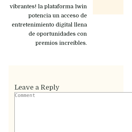
vibrantes! la plataforma 1win
potencia un acceso de
entretenimiento digital llena
de oportunidades con
premios increíbles.
Leave a Reply