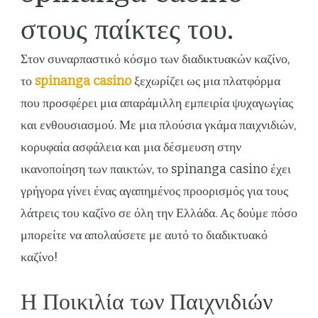
στους παίκτες του.
Στον συναρπαστικό κόσμο των διαδικτυακών καζίνο,
το
spinanga casino
ξεχωρίζει ως μια πλατφόρμα
που προσφέρει μια απαράμιλλη εμπειρία ψυχαγωγίας
και ενθουσιασμού. Με μια πλούσια γκάμα παιχνιδιών,
κορυφαία ασφάλεια και μια δέσμευση στην
ικανοποίηση των παικτών, το spinanga casino έχει
γρήγορα γίνει ένας αγαπημένος προορισμός για τους
λάτρεις του καζίνο σε όλη την Ελλάδα. Ας δούμε πόσο
μπορείτε να απολαύσετε με αυτό το διαδικτυακό
καζίνο!
Η Ποικιλία των Παιχνιδιών