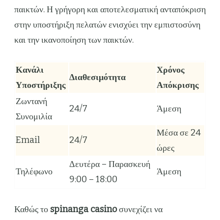
παικτών. Η γρήγορη και αποτελεσματική ανταπόκριση
στην υποστήριξη πελατών ενισχύει την εμπιστοσύνη
και την ικανοποίηση των παικτών.
Κανάλι
Χρόνος
Διαθεσιμότητα
Υποστήριξης
Απόκρισης
Ζωντανή
24/7
Άμεση
Συνομιλία
Μέσα σε 24
Email
24/7
ώρες
Δευτέρα – Παρασκευή
Τηλέφωνο
Άμεση
9:00 – 18:00
Καθώς το
spinanga casino
συνεχίζει να