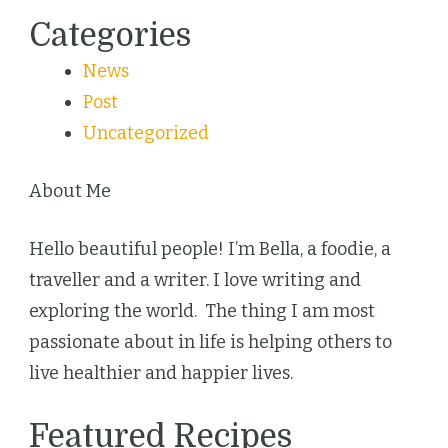
Categories
News
Post
Uncategorized
About Me
Hello beautiful people! I’m Bella, a foodie, a
traveller and a writer. I love writing and
exploring the world. The thing I am most
passionate about in life is helping others to
live healthier and happier lives.
Featured Recipes