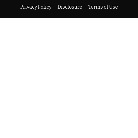
Privacy Policy
Disclosure
Terms of Use