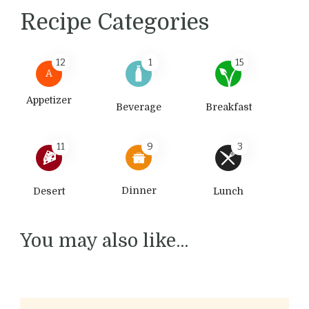
Recipe Categories
12
1
15
A
Appetizer
Beverage
Breakfast
11
9
3
Dinner
Desert
Lunch
You may also like...