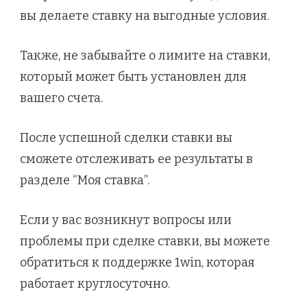
вы делаете ставку на выгодные условия.
Также, не забывайте о лимите на ставки,
который может быть установлен для
вашего счета.
После успешной сделки ставки вы
сможете отслеживать ее результаты в
разделе “Моя ставка”.
Если у вас возникнут вопросы или
проблемы при сделке ставки, вы можете
обратиться к поддержке 1win, которая
работает круглосуточно.