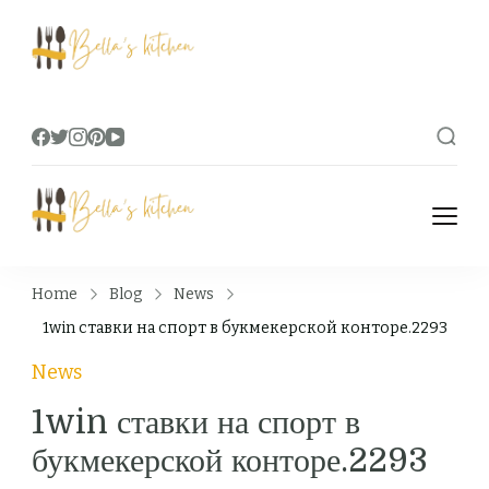
Bella's Kitchen
Food Tips, Recipes & Videos
Bella's Kitchen
Food Tips, Recipes & Videos
Home
Blog
News
1win ставки на спорт в букмекерской конторе.2293
News
1win ставки на спорт в
букмекерской конторе.2293