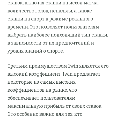
ставок, включая ставки на исход матча,
количество голов, пенальти, а также
ставки на спорт в режиме реального
времени. Это позволяет пользователям
выбрать наиболее подходящий тип ставки,
в зависимости от их предпочтений и
уровня знаний о спорте.
Третьим преимуществом 1win является его
высокий коэффициент. 1win предлагает
некоторые из самых высоких
коэффициентов на рынке, что
обеспечивает пользователям
максимальную прибыль от своих ставок.
Это особенно важно для тех, кто