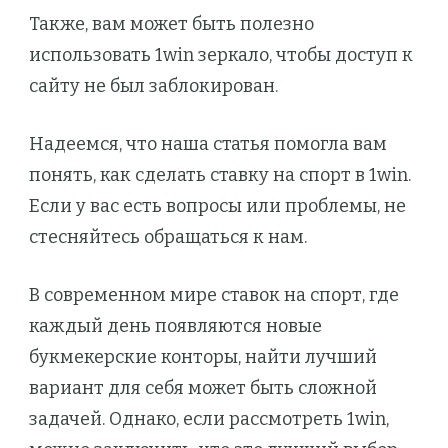
Также, вам может быть полезно
использовать 1win зеркало, чтобы доступ к
сайту не был заблокирован.
Надеемся, что наша статья помогла вам
понять, как сделать ставку на спорт в 1win.
Если у вас есть вопросы или проблемы, не
стесняйтесь обращаться к нам.
В современном мире ставок на спорт, где
каждый день появляются новые
букмекерские конторы, найти лучший
вариант для себя может быть сложной
задачей. Однако, если рассмотреть 1win,