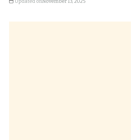
Updated on
November 13, 2025