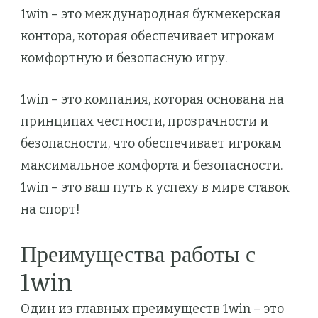
1win – это международная букмекерская
контора, которая обеспечивает игрокам
комфортную и безопасную игру.
1win – это компания, которая основана на
принципах честности, прозрачности и
безопасности, что обеспечивает игрокам
максимальное комфорта и безопасности.
1win – это ваш путь к успеху в мире ставок
на спорт!
Преимущества работы с
1win
Один из главных преимуществ 1win – это