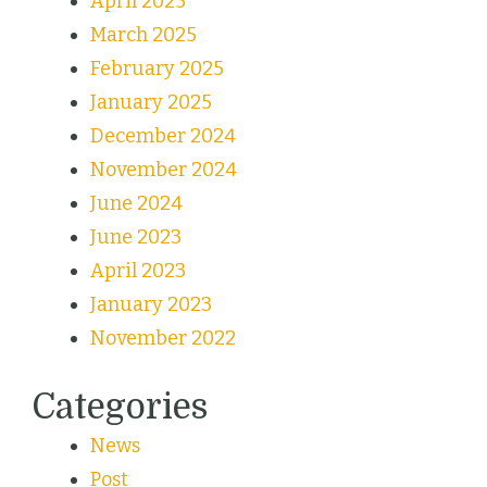
April 2025
March 2025
February 2025
January 2025
December 2024
November 2024
June 2024
June 2023
April 2023
January 2023
November 2022
Categories
News
Post