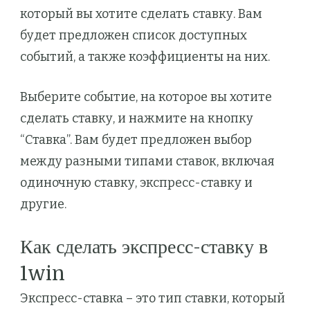
который вы хотите сделать ставку. Вам
будет предложен список доступных
событий, а также коэффициенты на них.
Выберите событие, на которое вы хотите
сделать ставку, и нажмите на кнопку
“Ставка”. Вам будет предложен выбор
между разными типами ставок, включая
одиночную ставку, экспресс-ставку и
другие.
Как сделать экспресс-ставку в
1win
Экспресс-ставка – это тип ставки, который