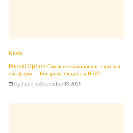
News
Pocket Option Самая инновационная торговая
платформа – Бинарные Опционы.11595
Updated on
November 18, 2025