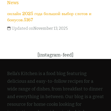
News
онлайн 2025 года большой выбор слотов и
бонусов.5167
Updated on
November 13, 2025
[instagram-feed]
Bella's Kitchen is a food blog featuring
delicious and easy-to-follow recipes for a
wide range of dishes, from breakfast to dinner
and everything in between. Our blog is a great
resource for home cooks looking for