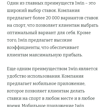
Один из главных преимуществ 1win – это
широкий выбор ставок. Компания
предлагает более 20 000 вариантов ставок
на спорт, что позволяет клиентам выбрать
оптимальный вариант для себя. Кроме
того, 1win предлагает высокие
коэффициенты, что обеспечивает
клиентам максимальную прибыль.
Еще одним преимуществом 1win является
удобство использования. Компания
предлагает мобильное приложение,
которое позволяет клиентам делать
ставки на спорт в любом месте и в любое
время. Мобильное приложение 1win