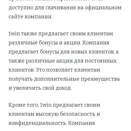
доступно для скачивания на официальном
сайте компании.
1win также предлагает своим клиентам
различные бонусы и акции. Компания
предлагает бонусы для новых клиентов, а
также различные акции для постоянных
клиентов. Это позволяет клиентам
получать дополнительные преимущества
и увеличить свой доход.
Кроме того, 1win предлагает своим
клиентам высокую безопасность и
конфиденциальность. Компания