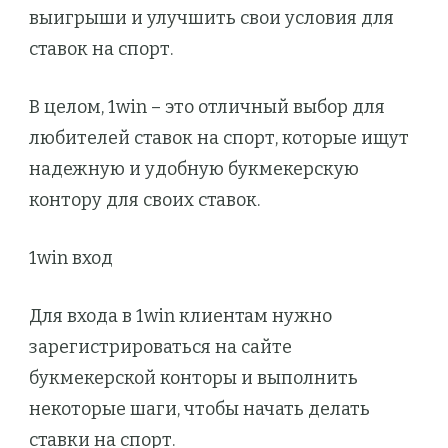
выигрыши и улучшить свои условия для
ставок на спорт.
В целом, 1win – это отличный выбор для
любителей ставок на спорт, которые ищут
надежную и удобную букмекерскую
контору для своих ставок.
1win вход
Для входа в 1win клиентам нужно
зарегистрироваться на сайте
букмекерской конторы и выполнить
некоторые шаги, чтобы начать делать
ставки на спорт.