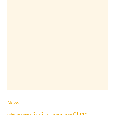
News
официальный сайт в Казахстане Olimp