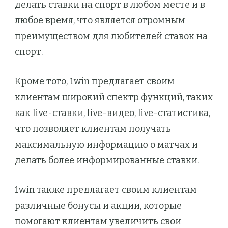
делать ставки на спорт в любом месте и в
любое время, что является огромным
преимуществом для любителей ставок на
спорт.
Кроме того, 1win предлагает своим
клиентам широкий спектр функций, таких
как live-ставки, live-видео, live-статистика,
что позволяет клиентам получать
максимальную информацию о матчах и
делать более информированные ставки.
1win также предлагает своим клиентам
различные бонусы и акции, которые
помогают клиентам увеличить свои