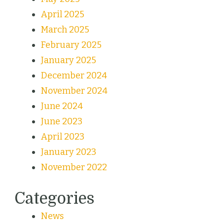
April 2025
March 2025
February 2025
January 2025
December 2024
November 2024
June 2024
June 2023
April 2023
January 2023
November 2022
Categories
News