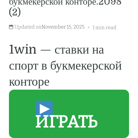
букмекерской конторе.2098
(2)
Updated on
November 15, 2025
1 min read
1win — ставки на
спорт в букмекерской
конторе
ИГРАТЬ