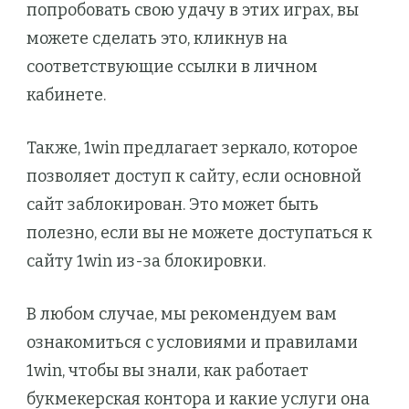
попробовать свою удачу в этих играх, вы
можете сделать это, кликнув на
соответствующие ссылки в личном
кабинете.
Также, 1win предлагает зеркало, которое
позволяет доступ к сайту, если основной
сайт заблокирован. Это может быть
полезно, если вы не можете доступаться к
сайту 1win из-за блокировки.
В любом случае, мы рекомендуем вам
ознакомиться с условиями и правилами
1win, чтобы вы знали, как работает
букмекерская контора и какие услуги она