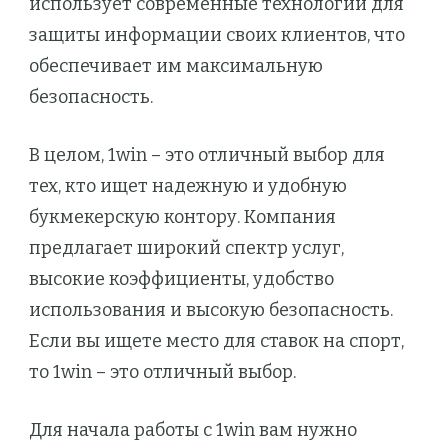
использует современные технологии для
защиты информации своих клиентов, что
обеспечивает им максимальную
безопасность.
В целом, 1win – это отличный выбор для
тех, кто ищет надежную и удобную
букмекерскую контору. Компания
предлагает широкий спектр услуг,
высокие коэффициенты, удобство
использования и высокую безопасность.
Если вы ищете место для ставок на спорт,
то 1win – это отличный выбор.
Для начала работы с 1win вам нужно