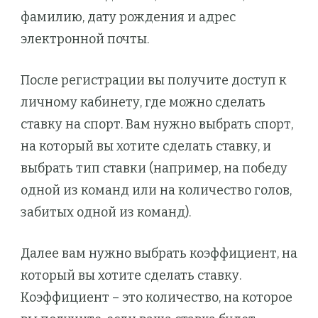
фамилию, дату рождения и адрес
электронной почты.
После регистрации вы получите доступ к
личному кабинету, где можно сделать
ставку на спорт. Вам нужно выбрать спорт,
на который вы хотите сделать ставку, и
выбрать тип ставки (например, на победу
одной из команд или на количество голов,
забитых одной из команд).
Далее вам нужно выбрать коэффициент, на
который вы хотите сделать ставку.
Коэффициент – это количество, на которое