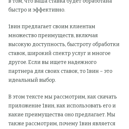
в том, что ваша ставка будет обработана
быстро и эффективно.
1вин предлагает своим клиентам
множество преимуществ, включая
высокую доступность, быстроту обработки
ставок, широкий спектр услуг и многое
другое. Если вы ищете надежного
партнера для своих ставок, то 1вин – это
идеальный выбор.
В этом тексте мы рассмотрим, как скачать
приложение 1вин, как использовать его и
какие преимущества оно предлагает. Мы
также рассмотрим, почему 1вин является