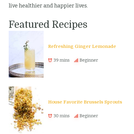
live healthier and happier lives.
Featured Recipes
Refreshing Ginger Lemonade
39 mins
Beginner
House Favorite Brussels Sprouts
30 mins
Beginner