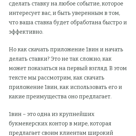
сделать ставку на любое событие, которое
интересует вас, и быть уверенным в том,
что ваша ставка будет обработана быстро и
эффективно.
Но как скачать приложение 1вин и начать
делать ставки? Это не так сложно, как
может показаться на первый взгляд. В этом
тексте мы рассмотрим, как скачать
приложение 1вин, как использовать его и
какие преимущества оно предлагает.
1вин – это одна из крупнейших
букмекерских контор в мире, которая
предлагает своим клиентам широкий