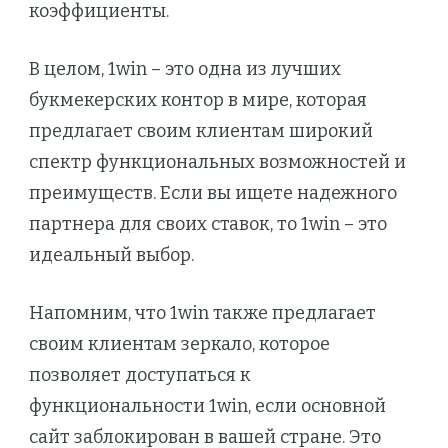
коэффициенты.
В целом, 1win – это одна из лучших
букмекерских контор в мире, которая
предлагает своим клиентам широкий
спектр функциональных возможностей и
преимуществ. Если вы ищете надежного
партнера для своих ставок, то 1win – это
идеальный выбор.
Напомним, что 1win также предлагает
своим клиентам зеркало, которое
позволяет доступаться к
функциональности 1win, если основной
сайт заблокирован в вашей стране. Это