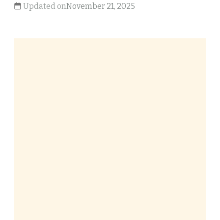
Updated on
November 21, 2025