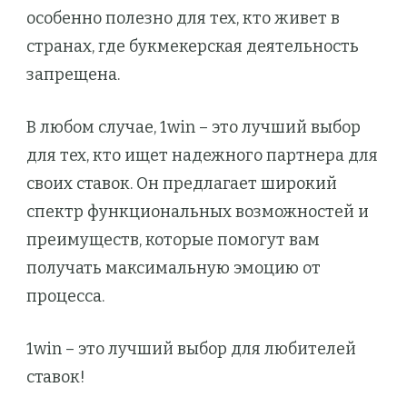
особенно полезно для тех, кто живет в
странах, где букмекерская деятельность
запрещена.
В любом случае, 1win – это лучший выбор
для тех, кто ищет надежного партнера для
своих ставок. Он предлагает широкий
спектр функциональных возможностей и
преимуществ, которые помогут вам
получать максимальную эмоцию от
процесса.
1win – это лучший выбор для любителей
ставок!