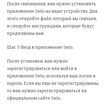
После скачивания, вам нужно установить
приложение 1win на ваше устройство. Для
этого откройте файл, который вы скачали,
и следуйте инструкциям, которые будут
предложены вам.
Шаг 3: Вход в приложение 1win
После установки, вам нужно
зарегистрироваться или войти в
приложение 1win, используя ваш логин и
пароль. Если вы еще не зарегистрированы,
то вам нужно зарегистрироваться на
официальном сайте 1win.