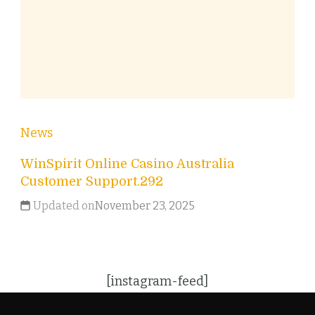
News
WinSpirit Online Casino Australia
Customer Support.292
Updated on
November 23, 2025
[instagram-feed]