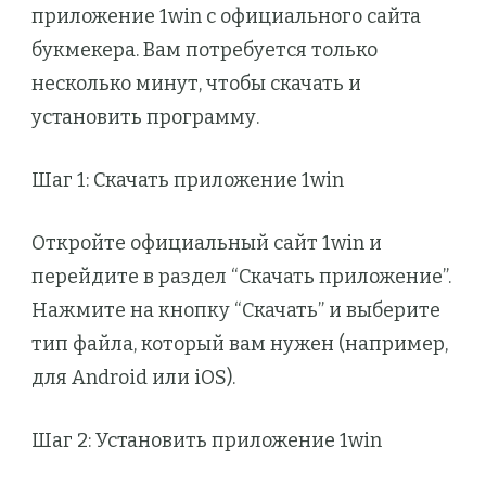
приложение 1win с официального сайта
букмекера. Вам потребуется только
несколько минут, чтобы скачать и
установить программу.
Шаг 1: Скачать приложение 1win
Откройте официальный сайт 1win и
перейдите в раздел “Скачать приложение”.
Нажмите на кнопку “Скачать” и выберите
тип файла, который вам нужен (например,
для Android или iOS).
Шаг 2: Установить приложение 1win