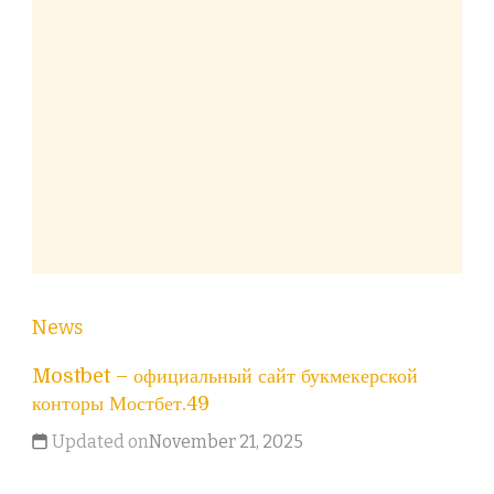
News
Mostbet – официальный сайт букмекерской
конторы Мостбет.49
Updated on
November 21, 2025