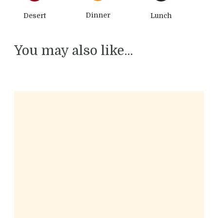
Dinner
Desert
Lunch
You may also like...