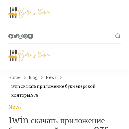
Bella's Kitchen
Food Tips, Recipes & Videos
Bella's Kitchen
Food Tips, Recipes & Videos
Home
Blog
News
1win скачать приложение букмекерской
конторы.978
News
1win скачать приложение