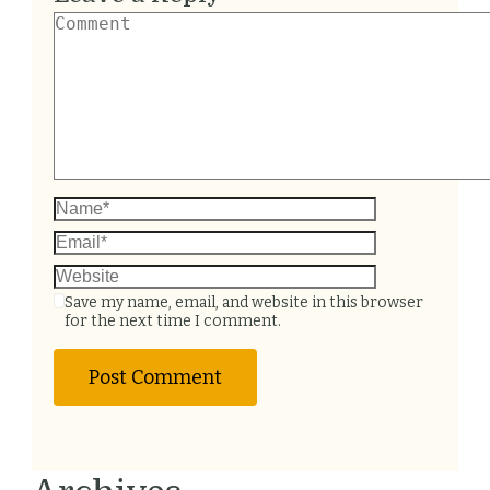
Save my name, email, and website in this browser
for the next time I comment.