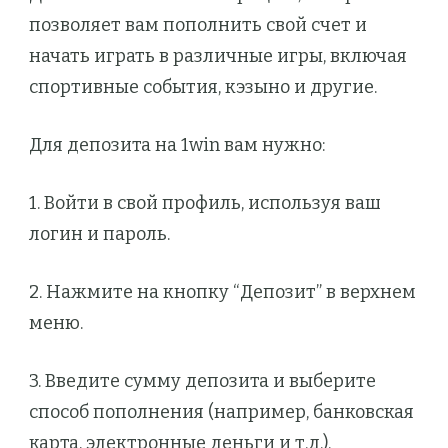
позволяет вам пополнить свой счет и
начать играть в различные игры, включая
спортивные события, кэзыно и другие.
Для депозита на 1win вам нужно:
1. Войти в свой профиль, используя ваш
логин и пароль.
2. Нажмите на кнопку “Депозит” в верхнем
меню.
3. Введите сумму депозита и выберите
способ пополнения (например, банковская
карта, электронные деньги и т.д.).