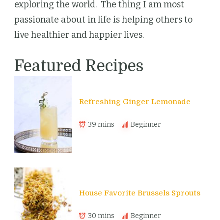
exploring the world. The thing I am most
passionate about in life is helping others to
live healthier and happier lives.
Featured Recipes
Refreshing Ginger Lemonade
39 mins
Beginner
House Favorite Brussels Sprouts
30 mins
Beginner