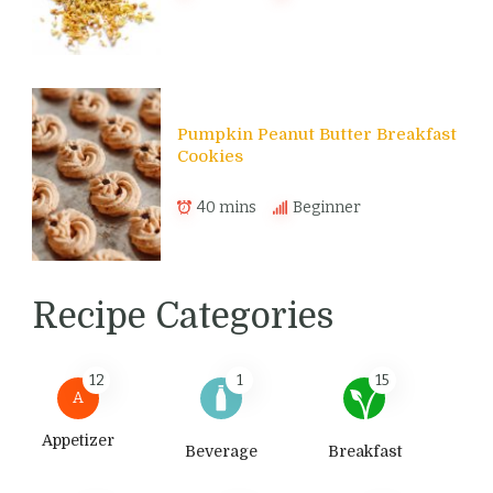
Pumpkin Peanut Butter Breakfast
Cookies
40 mins
Beginner
Recipe Categories
12
1
15
A
Appetizer
Beverage
Breakfast