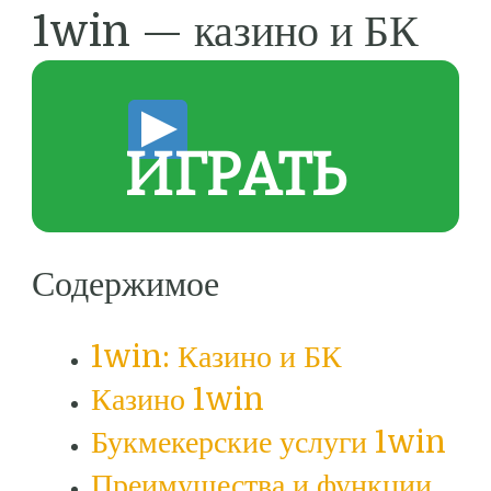
1win — казино и БК
ИГРАТЬ
Содержимое
1win: Казино и БК
Казино 1win
Букмекерские услуги 1win
Преимущества и функции