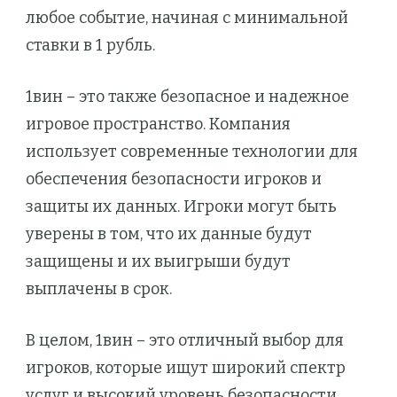
любое событие, начиная с минимальной
ставки в 1 рубль.
1вин – это также безопасное и надежное
игровое пространство. Компания
использует современные технологии для
обеспечения безопасности игроков и
защиты их данных. Игроки могут быть
уверены в том, что их данные будут
защищены и их выигрыши будут
выплачены в срок.
В целом, 1вин – это отличный выбор для
игроков, которые ищут широкий спектр
услуг и высокий уровень безопасности.