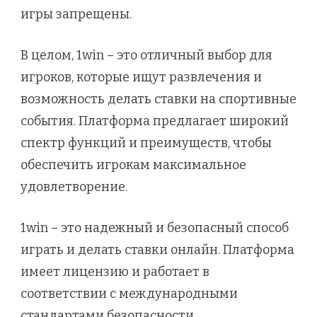
игры запрещены.
В целом, 1win – это отличный выбор для
игроков, которые ищут развлечения и
возможность делать ставки на спортивные
события. Платформа предлагает широкий
спектр функций и преимуществ, чтобы
обеспечить игрокам максимальное
удовлетворение.
1win – это надежный и безопасный способ
играть и делать ставки онлайн. Платформа
имеет лицензию и работает в
соответствии с международными
стандартами безопасности.