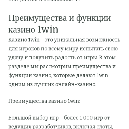
Преимущества и функции
казино 1win
Казино 1win – это уникальная возможность
для игроков по всему миру испытать свою
удачу и получить радость от игры. В этом
разделе мы рассмотрим преимущества и
функции казино, которые делают 1win
одним из лучших онлайн-казино.
Преимущества казино 1win:
Большой выбор игр – более 1 000 игр от
ведущих разработчиков, включая слоты,