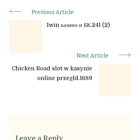
Previous Article
1win казино и БК.241 (2)
Next Article
Chicken Road slot w kasynie
online przegld.1689
Leave a Reply