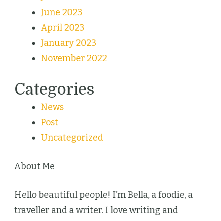
June 2023
April 2023
January 2023
November 2022
Categories
News
Post
Uncategorized
About Me
Hello beautiful people! I’m Bella, a foodie, a
traveller and a writer. I love writing and