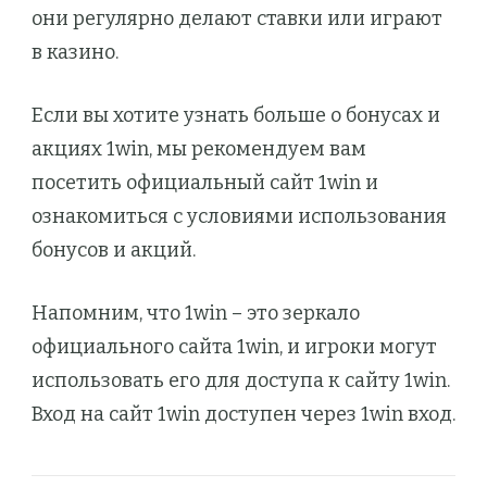
они регулярно делают ставки или играют
в казино.
Если вы хотите узнать больше о бонусах и
акциях 1win, мы рекомендуем вам
посетить официальный сайт 1win и
ознакомиться с условиями использования
бонусов и акций.
Напомним, что 1win – это зеркало
официального сайта 1win, и игроки могут
использовать его для доступа к сайту 1win.
Вход на сайт 1win доступен через 1win вход.