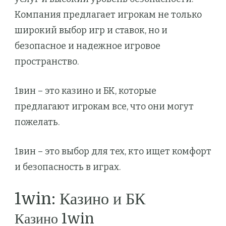
Компания предлагает игрокам не только
широкий выбор игр и ставок, но и
безопасное и надежное игровое
пространство.
1вин – это казино и БК, которые
предлагают игрокам все, что они могут
пожелать.
1вин – это выбор для тех, кто ищет комфорт
и безопасность в играх.
1win: Казино и БК
Казино 1win