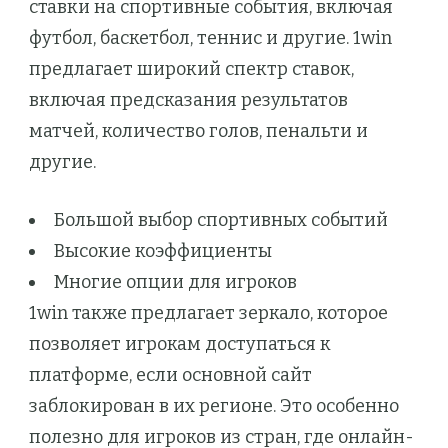
ставки на спортивные события, включая
футбол, баскетбол, теннис и другие. 1win
предлагает широкий спектр ставок,
включая предсказания результатов
матчей, количество голов, пенальти и
другие.
Большой выбор спортивных событий
Высокие коэффициенты
Многие опции для игроков
1win также предлагает зеркало, которое
позволяет игрокам доступаться к
платформе, если основной сайт
заблокирован в их регионе. Это особенно
полезно для игроков из стран, где онлайн-