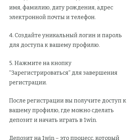
имя, фамилию, дату рождения, адрес
электронной почты и телефон.
4. Создайте уникальный логин и пароль
для доступа к вашему профилю.
5. Нажмите на кнопку
“Зарегистрироваться” для завершения
регистрации.
После регистрации вы получите доступ к
вашему профилю, где можно сделать
депозит и начать играть в 1win.
Депозит на 1win – это процесс, который