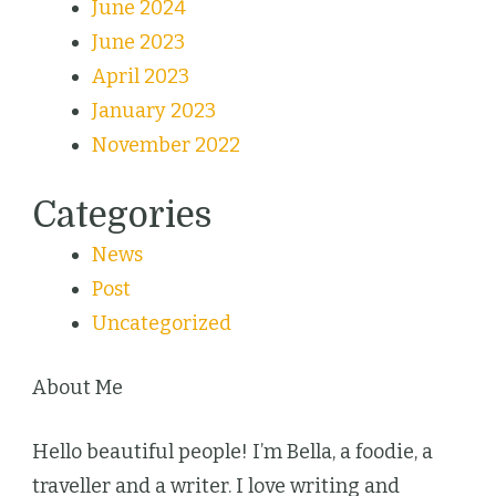
June 2024
June 2023
April 2023
January 2023
November 2022
Categories
News
Post
Uncategorized
About Me
Hello beautiful people! I’m Bella, a foodie, a
traveller and a writer. I love writing and