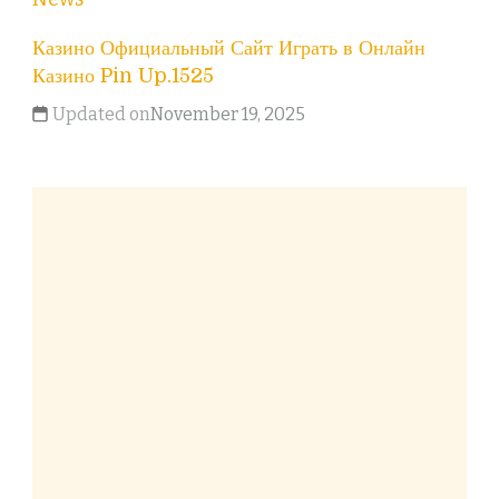
Казино Официальный Сайт Играть в Онлайн
Казино Pin Up.1525
Updated on
November 19, 2025