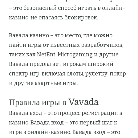
– это безопасный способ играть в онлайн-
казино, не опасаясь блокировок.
Вавада казино – это место, где можно
найти игры от известных разработчиков,
таких как NetEnt, Microgaming и другие.
Вавада предлагает игрокам широкий
спектр игр, включая слоты, рулетку, покер
и другие азартные игры.
Правила игры в Vavada
Вавада вход – это процесс регистрации в
казино. Вавада вход – это первый шаг к
игре в онлайн-казино. Вавада вход – это