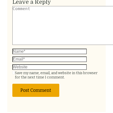
Leave a Reply
Save my name, email, and website in this browser
for the next time I comment.