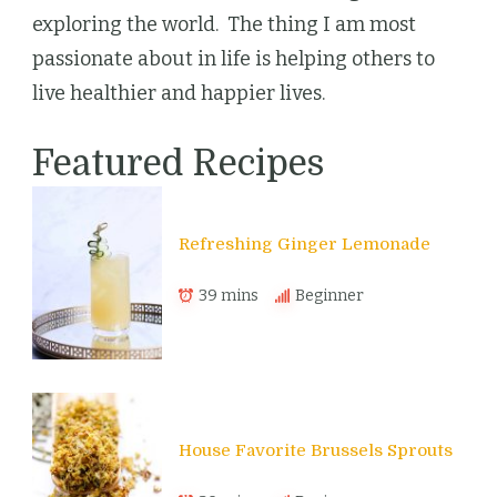
exploring the world. The thing I am most
passionate about in life is helping others to
live healthier and happier lives.
Featured Recipes
Refreshing Ginger Lemonade
39 mins
Beginner
House Favorite Brussels Sprouts