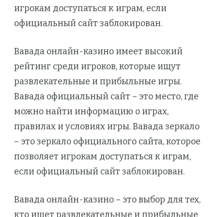
игрокам доступаться к играм, если
официальный сайт заблокирован.
Вавада онлайн-казино имеет высокий
рейтинг среди игроков, которые ищут
развлекательные и прибыльные игры.
Вавада официальный сайт – это место, где
можно найти информацию о играх,
правилах и условиях игры. Вавада зеркало
– это зеркало официального сайта, которое
позволяет игрокам доступаться к играм,
если официальный сайт заблокирован.
Вавада онлайн-казино – это выбор для тех,
кто ищет развлекательные и прибыльные