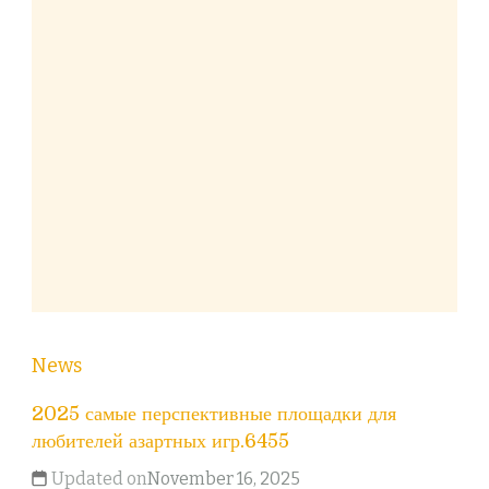
News
2025 самые перспективные площадки для
любителей азартных игр.6455
Updated on
November 16, 2025