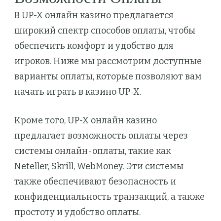
В UP-X онлайн казино предлагается
широкий спектр способов оплаты, чтобы
обеспечить комфорт и удобство для
игроков. Ниже мы рассмотрим доступные
варианты оплаты, которые позволяют вам
начать играть в казино UP-X.
Кроме того, UP-X онлайн казино
предлагает возможность оплаты через
системы онлайн-оплаты, такие как
Neteller, Skrill, WebMoney. Эти системы
также обеспечивают безопасность и
конфиденциальность транзакций, а также
простоту и удобство оплаты.