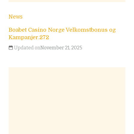
News
Boabet Casino Norge Velkomstbonus og
Kampanjer.272
Updated on
November 21, 2025