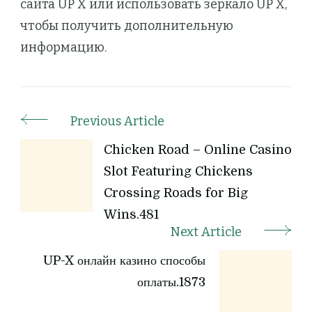
сайта UP X или использовать зеркало UP X,
чтобы получить дополнительную
информацию.
Previous Article
Chicken Road – Online Casino
Slot Featuring Chickens
Crossing Roads for Big
Wins.481
Next Article
UP-X онлайн казино способы
оплаты.1873