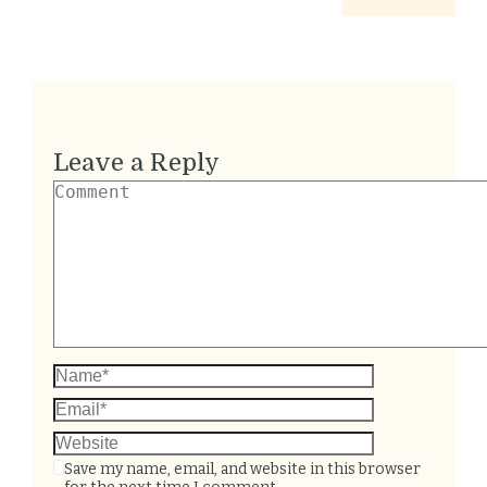
Leave a Reply
Save my name, email, and website in this browser