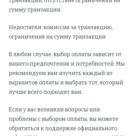
транзакций, отсутствие ограничений на
сумму транзакции
Недостатки: комиссия за транзакцию,
ограничения на сумму транзакции
В любом случае, выбор оплаты зависит от
вашего предпочтения и потребностей. Мы
рекомендуем вам изучить каждый из
вариантов оплаты и выбрать тот, который
лучше всего подходит вам.
Если у вас возникли вопросы или
проблемы с выбором оплаты, вы можете
обратиться к поддержке официального