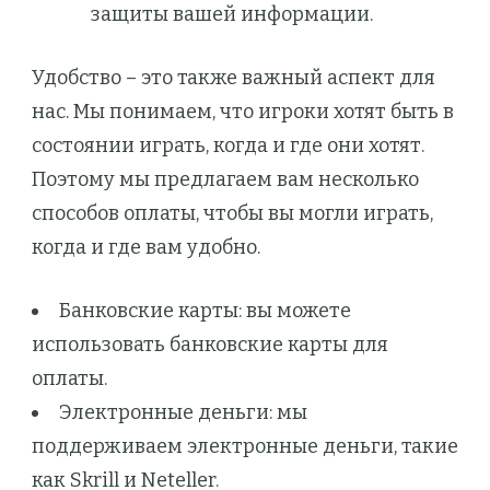
защиты вашей информации.
Удобство – это также важный аспект для
нас. Мы понимаем, что игроки хотят быть в
состоянии играть, когда и где они хотят.
Поэтому мы предлагаем вам несколько
способов оплаты, чтобы вы могли играть,
когда и где вам удобно.
Банковские карты: вы можете
использовать банковские карты для
оплаты.
Электронные деньги: мы
поддерживаем электронные деньги, такие
как Skrill и Neteller.