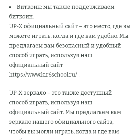
Биткоин: мы также поддерживаем
биткоин.
UP-X официальный сайт – это место, где вы
можете играть, когда и где вам удобно. Мы
предлагаем вам безопасный и удобный
способ играть, используя наш
официальный сайт
https://www.kir6school.ru/ .
UP-X зеркало – это также доступный
способ играть, используя наш
официальный сайт. Мы предлагаем вам
зеркало нашего официального сайта,
чтобы вы могли играть, когда и где вам