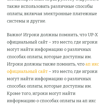
также использовать различные способы
оплаты, включая электронные платежные
системы и другие.
Важно! Игроки должны помнить, что UP-X
официальный сайт – это место, где игроки
могут найти информацию о различных
способах оплаты, которые доступны им.
Игроки должны также помнить, что
ап икс
официальный сайт
– это место, где игроки
могут найти информацию о различных
способах оплаты, которые доступны им.
Кроме того, игроки могут найти
информацию о способах оплаты на ап икс