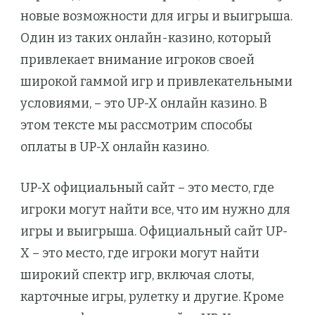
новые возможности для игры и выигрыша.
Один из таких онлайн-казино, который
привлекает внимание игроков своей
широкой гаммой игр и привлекательными
условиями, – это UP-X онлайн казино. В
этом тексте мы рассмотрим способы
оплаты в UP-X онлайн казино.
UP-X официальный сайт – это место, где
игроки могут найти все, что им нужно для
игры и выигрыша. Официальный сайт UP-
X – это место, где игроки могут найти
широкий спектр игр, включая слоты,
карточные игры, рулетку и другие. Кроме