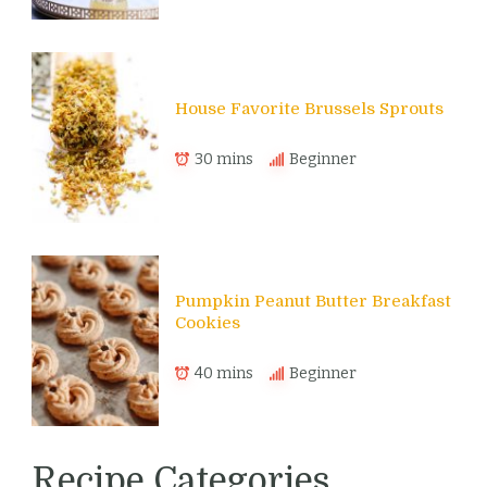
House Favorite Brussels Sprouts
30 mins
Beginner
Pumpkin Peanut Butter Breakfast
Cookies
40 mins
Beginner
Recipe Categories