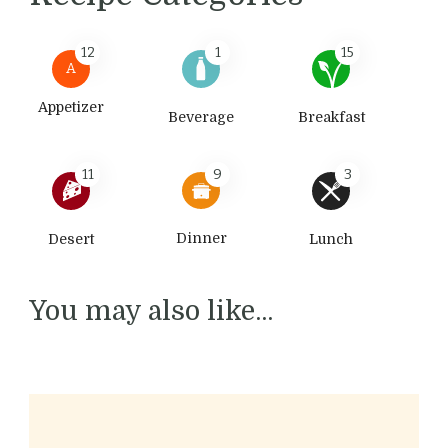
12
1
15
A
Appetizer
Beverage
Breakfast
11
9
3
Dinner
Desert
Lunch
You may also like...