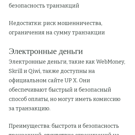
безопасность транзакций
Недостатки: риск мошенничества,
ограничения на сумму транзакции
Электронные деньги
Электронные деньги, такие как WebMoney,
Skrill и Qiwi, также доступны на
официальном сайте UP X. Они
обеспечивают быстрый и безопасный
способ оплаты, но могут иметь комиссию
за транзакцию.
Преимущества: быстрота и безопасность