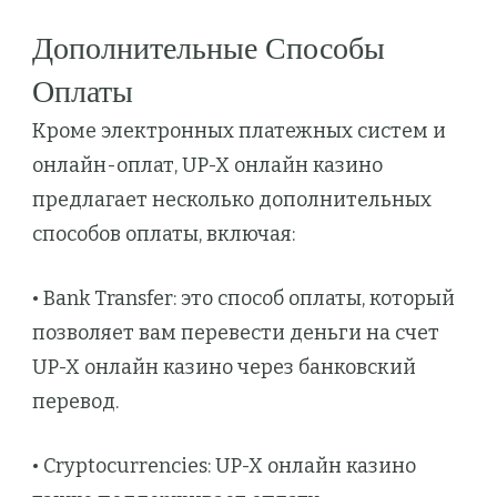
Дополнительные Способы
Оплаты
Кроме электронных платежных систем и
онлайн-оплат, UP-X онлайн казино
предлагает несколько дополнительных
способов оплаты, включая:
• Bank Transfer: это способ оплаты, который
позволяет вам перевести деньги на счет
UP-X онлайн казино через банковский
перевод.
• Cryptocurrencies: UP-X онлайн казино