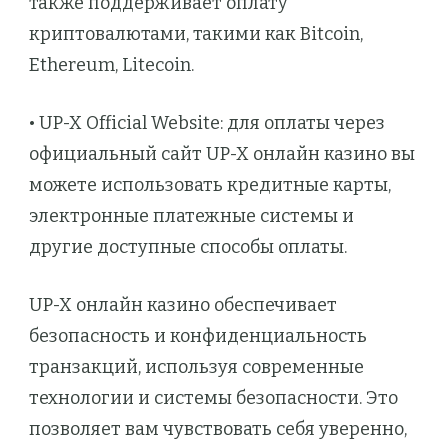
также поддерживает оплату
криптовалютами, такими как Bitcoin,
Ethereum, Litecoin.
• UP-X Official Website: для оплаты через
официальный сайт UP-X онлайн казино вы
можете использовать кредитные карты,
электронные платежные системы и
другие доступные способы оплаты.
UP-X онлайн казино обеспечивает
безопасность и конфиденциальность
транзакций, используя современные
технологии и системы безопасности. Это
позволяет вам чувствовать себя уверенно,