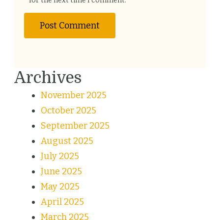
for the next time I comment.
Archives
November 2025
October 2025
September 2025
August 2025
July 2025
June 2025
May 2025
April 2025
March 2025