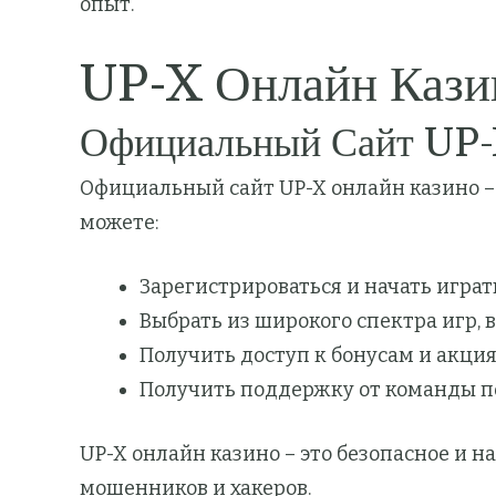
опыт.
UP-X Онлайн Кази
Официальный Сайт UP-
Официальный сайт UP-X онлайн казино – э
можете:
Зарегистрироваться и начать играт
Выбрать из широкого спектра игр, 
Получить доступ к бонусам и акци
Получить поддержку от команды 
UP-X онлайн казино – это безопасное и 
мошенников и хакеров.