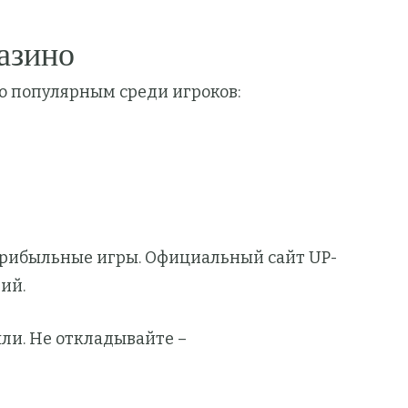
азино
о популярным среди игроков:
 прибыльные игры. Официальный сайт UP-
ий.
ли. Не откладывайте –