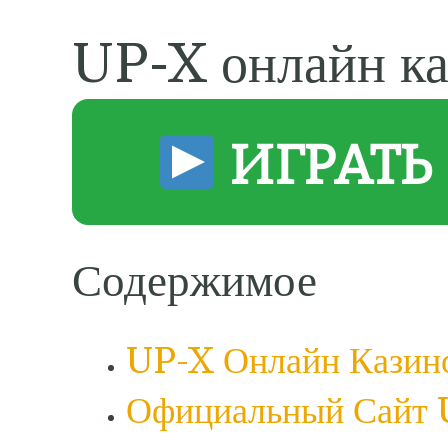
UP-X онлайн ка
ИГРАТЬ
Содержимое
UP-X Онлайн Казин
Официальный Сайт 