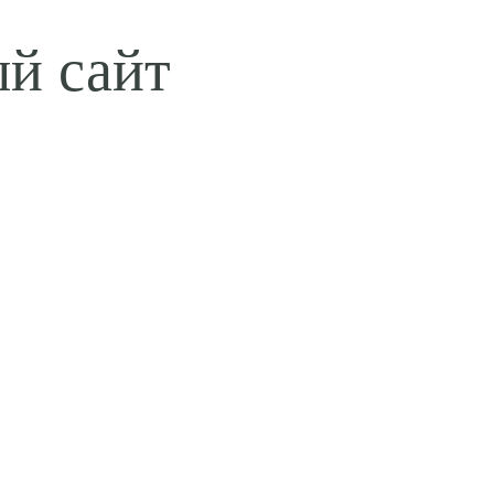
й сайт