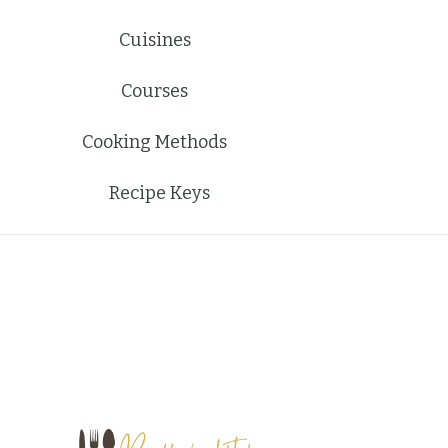
Cuisines
Courses
Cooking Methods
Recipe Keys