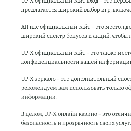
UP-X официальный сайт вход – это первы
предлагается широкий выбор игр, включая
АП икс официальный сайт – это место, гд
широкий спектр бонусов и акций, чтобы 
UP-X официальный сайт – это также место
конфиденциальности вашей информации.
UP-X зеркало – это дополнительный спос
рекомендуем вам использовать только о
информации.
В целом, UP-X онлайн казино – это отли
безопасность и прозрачность своих услу