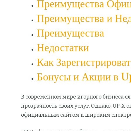
Преимущества Офиц
Преимущества и Нед
Преимущества
Недостатки
Как Зарегистрирова
Бонусы и Акции в U
В современном мире игорного бизнеса с
прозрачность своих услуг. Однако, UP-X 
официальным сайтом и широким спектром