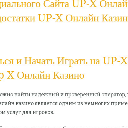
иального Сайта UP-X Онлай
остатки UP-X Онлайн Казин
ться и Начать Играть на UP-
p X Онлайн Казино
ложно найти надежный и проверенный оператор, 
онлайн казино является одним из немногих приме
 услуг для игроков.