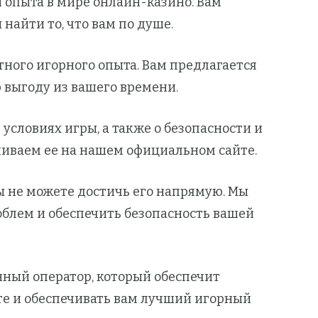
 опыта в мире онлайн-казино. Вам
найти то, что вам по душе.
тного игорного опыта. Вам предлагается
 выгоду из вашего времени.
условиях игры, а также о безопасности и
иваем ее на нашем официальном сайте.
ы не можете достичь его напрямую. Мы
облем и обеспечить безопасность вашей
нный оператор, который обеспечит
йте и обеспечивать вам лучший игорный