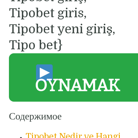
Tipobet giris,
Tipobet yeni giriş,
Tipo bet}
OYNAMAK
Содержимое
Tipobet Nedir ve Hangi