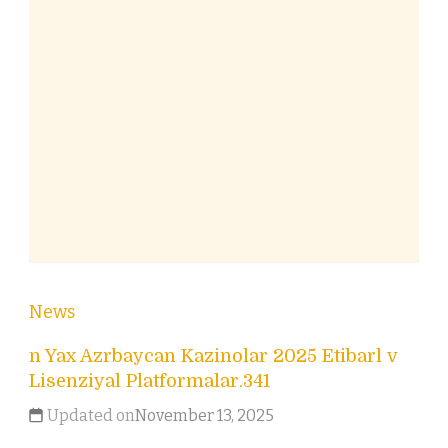
News
n Yax Azrbaycan Kazinolar 2025 Etibarl v
Lisenziyal Platformalar.341
Updated on
November 13, 2025