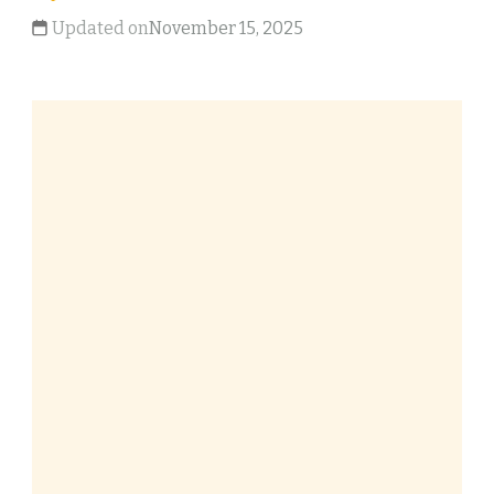
Updated on
November 15, 2025