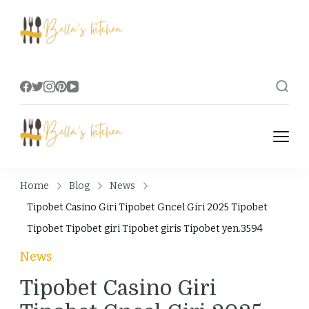
Bella's Kitchen
Food Tips, Recipes & Videos
Bella's Kitchen
Food Tips, Recipes & Videos
Home
Blog
News
Tipobet Casino Giri Tipobet Gncel Giri 2025 Tipobet
Tipobet Tipobet giri Tipobet giris Tipobet yen.3594
News
Tipobet Casino Giri