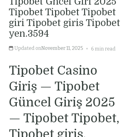
Tipobet Gncel Giri 2025
Tipobet Tipobet Tipobet
giri Tipobet giris Tipobet
yen.3594
Updated on
November 11, 2025
6 min read
Tipobet Casino
Giriş — Tipobet
Güncel Giriş 2025
— Tipobet Tipobet,
Tipobet giriş,