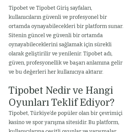
Tipobet ve Tipobet Giriş sayfaları,
kullanıcıların güvenli ve profesyonel bir
ortamda oynayabilecekleri bir platform sunar.
Sitenin güncel ve güvenli bir ortamda
oynayabileceklerini sağlamak için sürekli
olarak geliştirilir ve yenilenir. Tipobet adı,
güven, profesyonellik ve başarı anlamına gelir
ve bu değerleri her kullanıcıya aktarır.
Tipobet Nedir ve Hangi
Oyunları Teklif Ediyor?
Tipobet, Türkiye’de popüler olan bir çevrimiçi
kasino ve spor yarışma sitesidir. Bu platform,
kullanıcılarına çeşitli oyunlar ve yarışmalar