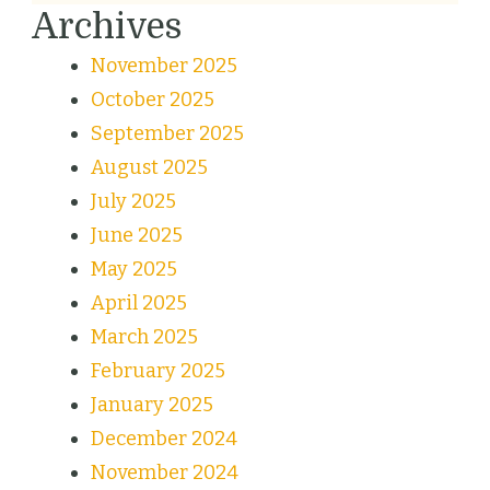
Archives
November 2025
October 2025
September 2025
August 2025
July 2025
June 2025
May 2025
April 2025
March 2025
February 2025
January 2025
December 2024
November 2024