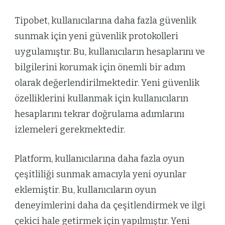
Tipobet, kullanıcılarına daha fazla güvenlik
sunmak için yeni güvenlik protokolleri
uygulamıştır. Bu, kullanıcıların hesaplarını ve
bilgilerini korumak için önemli bir adım
olarak değerlendirilmektedir. Yeni güvenlik
özelliklerini kullanmak için kullanıcıların
hesaplarını tekrar doğrulama adımlarını
izlemeleri gerekmektedir.
Platform, kullanıcılarına daha fazla oyun
çeşitliliği sunmak amacıyla yeni oyunlar
eklemiştir. Bu, kullanıcıların oyun
deneyimlerini daha da çeşitlendirmek ve ilgi
çekici hale getirmek için yapılmıştır. Yeni