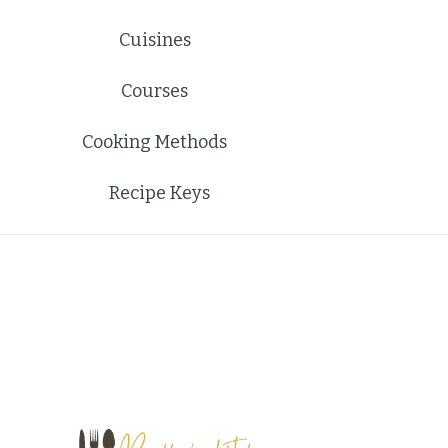
Cuisines
Courses
Cooking Methods
Recipe Keys