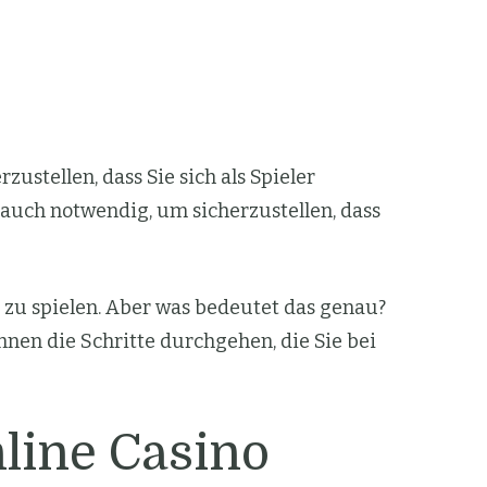
zustellen, dass Sie sich als Spieler
t auch notwendig, um sicherzustellen, dass
m zu spielen. Aber was bedeutet das genau?
nen die Schritte durchgehen, die Sie bei
nline Casino