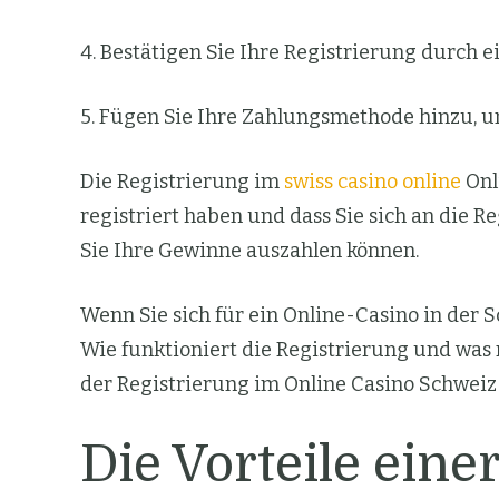
4. Bestätigen Sie Ihre Registrierung durch e
5. Fügen Sie Ihre Zahlungsmethode hinzu, 
Die Registrierung im
swiss casino online
Onli
registriert haben und dass Sie sich an die R
Sie Ihre Gewinne auszahlen können.
Wenn Sie sich für ein Online-Casino in der 
Wie funktioniert die Registrierung und was 
der Registrierung im Online Casino Schwe
Die Vorteile eine