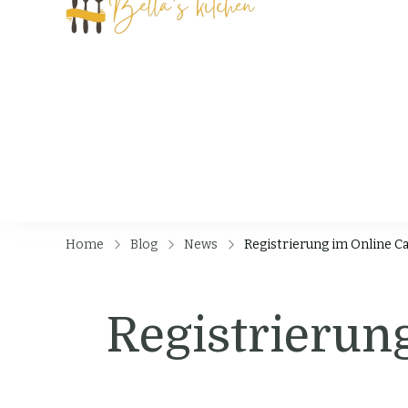
Bella's Kit
Food Tips, Recipes
Home
Blog
News
Registrierung im Online C
Registrierun