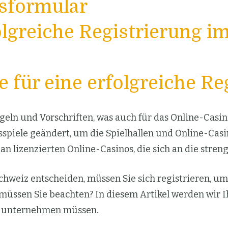
gsformular
olgreiche Registrierung i
e für eine erfolgreiche Re
geln und Vorschriften, was auch für das Online-Casino
piele geändert, um die Spielhallen und Online-Casin
 an lizenzierten Online-Casinos, die sich an die stre
Schweiz entscheiden, müssen Sie sich registrieren, u
müssen Sie beachten? In diesem Artikel werden wir Ih
iz unternehmen müssen.