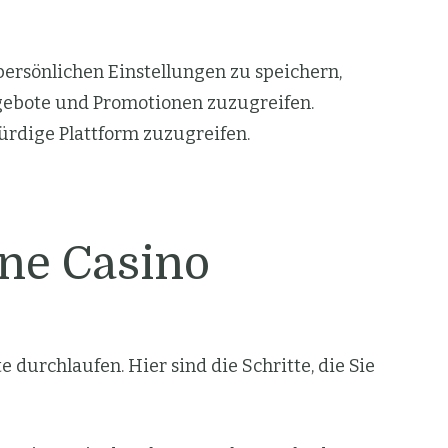
 persönlichen Einstellungen zu speichern,
Angebote und Promotionen zuzugreifen.
ürdige Plattform zuzugreifen.
ine Casino
 durchlaufen. Hier sind die Schritte, die Sie