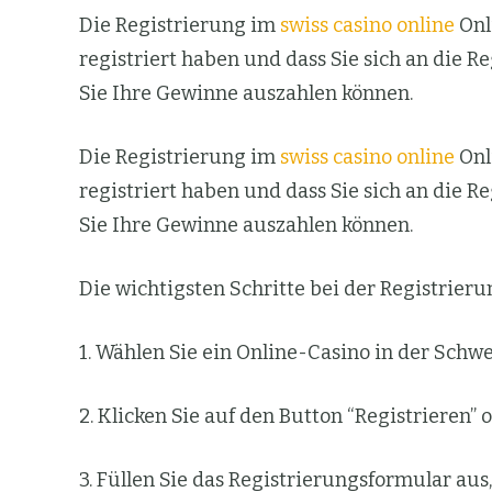
Die Registrierung im
swiss casino online
Onli
registriert haben und dass Sie sich an die R
Sie Ihre Gewinne auszahlen können.
Die Registrierung im
swiss casino online
Onli
registriert haben und dass Sie sich an die R
Sie Ihre Gewinne auszahlen können.
Die wichtigsten Schritte bei der Registrieru
1. Wählen Sie ein Online-Casino in der Schwei
2. Klicken Sie auf den Button “Registrieren” 
3. Füllen Sie das Registrierungsformular au