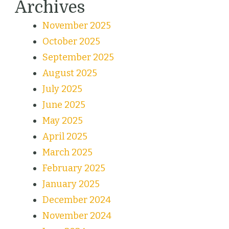
Archives
November 2025
October 2025
September 2025
August 2025
July 2025
June 2025
May 2025
April 2025
March 2025
February 2025
January 2025
December 2024
November 2024