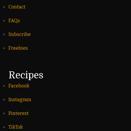
Contact
FAQs
Subscribe
Freebies
Recipes
Facebook
Instagram
Pinterest
TikTok