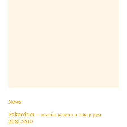
News
Pokerdom – онлайн казино и покер рум
2025.3310