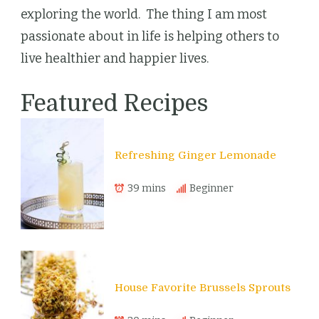
exploring the world. The thing I am most
passionate about in life is helping others to
live healthier and happier lives.
Featured Recipes
Refreshing Ginger Lemonade
39 mins
Beginner
House Favorite Brussels Sprouts