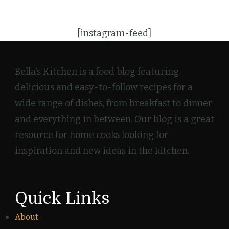
[instagram-feed]
Bella's Kitchen is a food blog featuring
delicious and easy-to-follow recipes for a
wide range of dishes, from breakfast to dinner
and everything in between. Our blog is a great
resource for home cooks looking for
inspiration and new ideas in the kitchen.
Quick Links
About