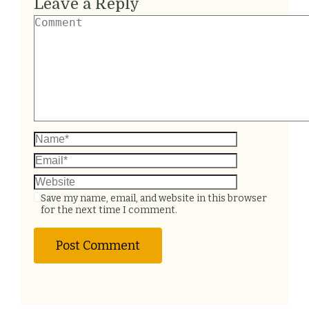
Leave a Reply
Save my name, email, and website in this browser
for the next time I comment.