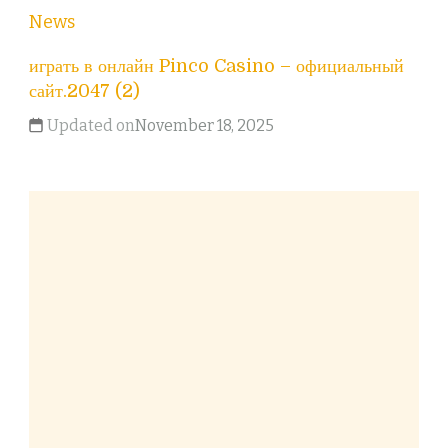
News
играть в онлайн Pinco Casino – официальный
сайт.2047 (2)
Updated on
November 18, 2025