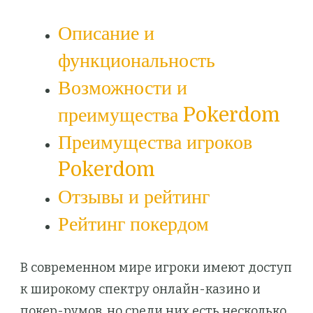
Описание и
функциональность
Возможности и
преимущества Pokerdom
Преимущества игроков
Pokerdom
Отзывы и рейтинг
Рейтинг покердом
В современном мире игроки имеют доступ
к широкому спектру онлайн-казино и
покер-румов, но среди них есть несколько,