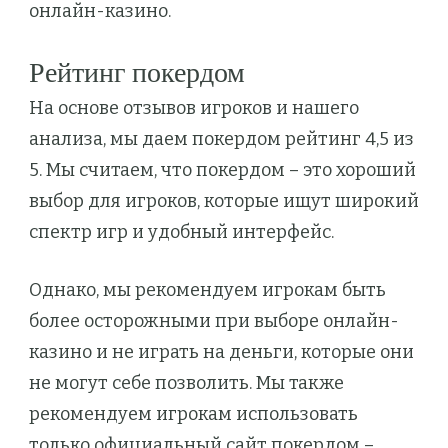
онлайн-казино.
Рейтинг покердом
На основе отзывов игроков и нашего
анализа, мы даем покердом рейтинг 4,5 из
5. Мы считаем, что покердом – это хороший
выбор для игроков, которые ищут широкий
спектр игр и удобный интерфейс.
Однако, мы рекомендуем игрокам быть
более осторожными при выборе онлайн-
казино и не играть на деньги, которые они
не могут себе позволить. Мы также
рекомендуем игрокам использовать
только официальный сайт покердом –