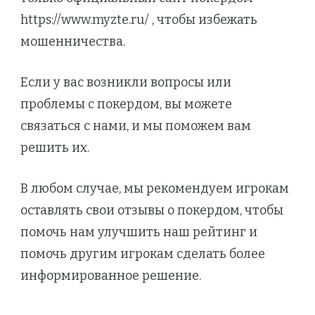
https://www.myzte.ru/ , чтобы избежать
мошенничества.
Если у вас возникли вопросы или
проблемы с покердом, вы можете
связаться с нами, и мы поможем вам
решить их.
В любом случае, мы рекомендуем игрокам
оставлять свои отзывы о покердом, чтобы
помочь нам улучшить наш рейтинг и
помочь другим игрокам сделать более
информированное решение.