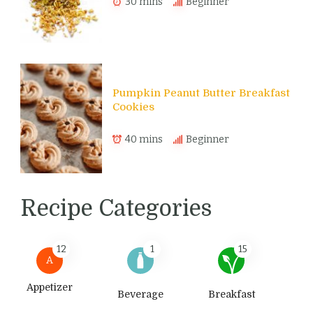
30 mins
Beginner
Pumpkin Peanut Butter Breakfast
Cookies
40 mins
Beginner
Recipe Categories
12
1
15
A
Appetizer
Beverage
Breakfast