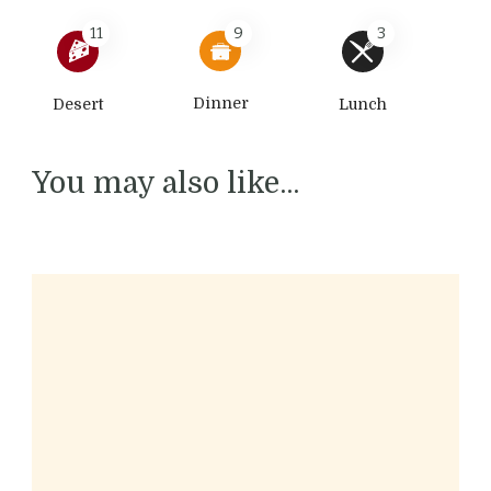
11
9
3
Dinner
Desert
Lunch
You may also like...