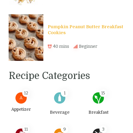
Pumpkin Peanut Butter Breakfast
Cookies
40 mins
Beginner
Recipe Categories
12
1
15
A
Appetizer
Beverage
Breakfast
11
9
3