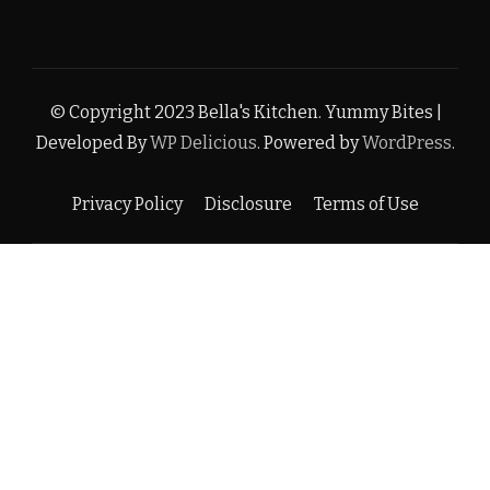
© Copyright 2023 Bella's Kitchen.
Yummy Bites |
Developed By
WP Delicious
. Powered by
WordPress
.
Privacy Policy
Disclosure
Terms of Use