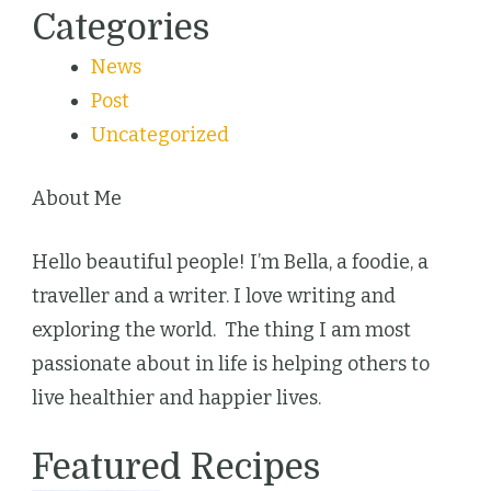
Categories
News
Post
Uncategorized
About Me
Hello beautiful people! I’m Bella, a foodie, a
traveller and a writer. I love writing and
exploring the world. The thing I am most
passionate about in life is helping others to
live healthier and happier lives.
Featured Recipes