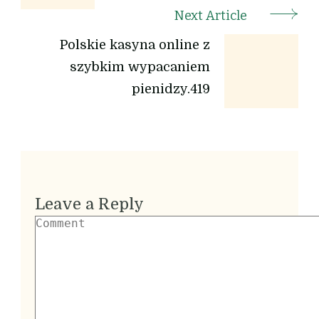
Next Article
Polskie kasyna online z
szybkim wypacaniem
pienidzy.419
Leave a Reply