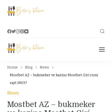
Bella's Kitchen
Food Tips, Recipes & Videos
Bella's Kitchen
Food Tips, Recipes & Videos
Home
Blog
News
Mostbet AZ – bukmeker ve kazino Mostbet Giri rsmi
sayt.14037
News
Mostbet AZ – bukmeker