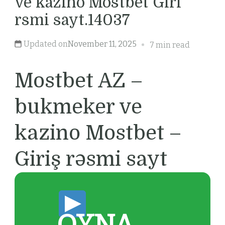
ve kazino Mostbet Giri
rsmi sayt.14037
Updated on
November 11, 2025
7 min read
Mostbet AZ –
bukmeker ve
kazino Mostbet –
Giriş rəsmi sayt
OYNA