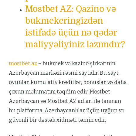
Mostbet AZ: Qazino və
bukmekeringizdən
istifadə üçün nə qədər
maliyyəliyiniz lazımdır?
mostbet az
– bukmek və kazino şirkətinin
Azerbaycan mərkəzi rəsmi saytıdır. Bu sayt,
oyunlar, kumulativ kreditlər, bonuslar və daha
çoxun məlumatını təqdim edir. Mostbet
Azerbaycan və Mostbet AZ adları ilə tanınan
bu platforma, Azerbaycanlılar üçün uyğun və
güvenli bir dəstək xidməti təmin edir.