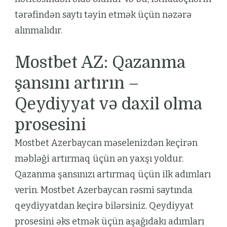
tərəfindən saytı təyin etmək üçün nəzərə
alınmalıdır.
Mostbet AZ: Qazanma
şansını artırın –
Qeydiyyat və daxil olma
prosesini
Mostbet Azerbaycan məselenizdən keçirən
məbləği artırmaq üçün ən yaxşı yoldur.
Qazanma şansınızı artırmaq üçün ilk adımları
verin. Mostbet Azerbaycan rəsmi saytında
qeydiyyatdan keçirə bilərsiniz. Qeydiyyat
prosesini əks etmək üçün aşağıdakı adımları