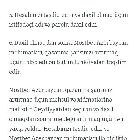
5. Hesabınızı təsdiq edin və daxil olmaq üçün
istifadəçi adı və parolu daxil edin.
6. Daxil olmaqdan sonra, Mostbet Azerbaycan
məlumatları, qazanma şansınızı artırmaq
üçün tələb edilən bütün funksiyaları təqdim
edir.
Mostbet Azerbaycan, qazanma şansınızı
artırmaq üçün məhsul və xidmətlərinə
malikdir. Qeydiyyatdan keçirən və daxil
olmaqdan sonra, məbləği artırmaq üçün ən
yaxşı yoldur. Hesabınızı təsdiq edin və
Mostbet Azerbaycan məlumatları ilə birlikdə