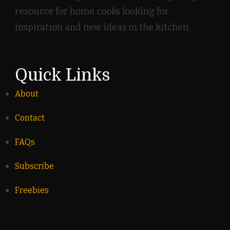
resource for home cooks looking for
inspiration and new ideas in the kitchen.
Quick Links
About
Contact
FAQs
Subscribe
Freebies