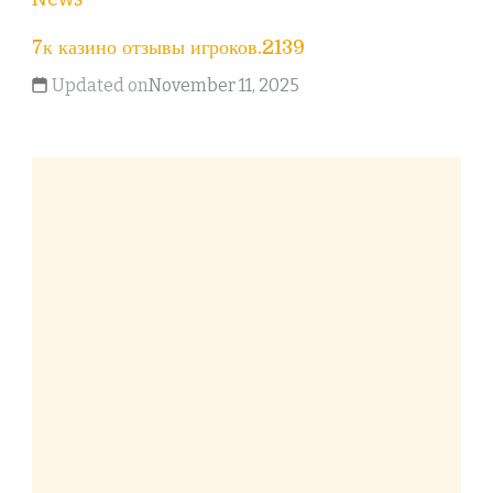
7к казино отзывы игроков.2139
Updated on
November 11, 2025