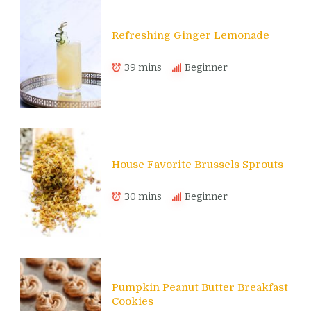
Refreshing Ginger Lemonade
39 mins
Beginner
House Favorite Brussels Sprouts
30 mins
Beginner
Pumpkin Peanut Butter Breakfast
Cookies