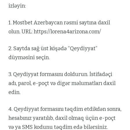
izləyin:
1. Mostbet Azerbaycan rəsmi saytına daxil
olun. URL: https://lorena4arizona.com/
2. Saytda sağ üst köşədə “Qeydiyyat”
düyməsini seçin.
3. Qeydiyyat formasını doldurun. İstifadəçi
adı, parol, e-poçt və digər məlumatları daxil
edin.
4. Qeydiyyat formasını təqdim etdikdən sonra,
hesabınız yaratılıb, daxil olmaq üçün e-poçt
və ya SMS kodunu təqdim edə bilərsiniz.