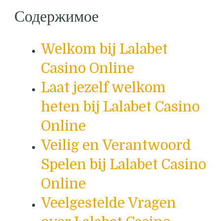
Содержимое
Welkom bij Lalabet
Casino Online
Laat jezelf welkom
heten bij Lalabet Casino
Online
Veilig en Verantwoord
Spelen bij Lalabet Casino
Online
Veelgestelde Vragen