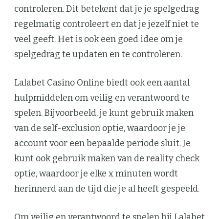
controleren. Dit betekent dat je je spelgedrag
regelmatig controleert en dat je jezelf niet te
veel geeft. Het is ook een goed idee om je
spelgedrag te updaten en te controleren.
Lalabet Casino Online biedt ook een aantal
hulpmiddelen om veilig en verantwoord te
spelen. Bijvoorbeeld, je kunt gebruik maken
van de self-exclusion optie, waardoor je je
account voor een bepaalde periode sluit. Je
kunt ook gebruik maken van de reality check
optie, waardoor je elke x minuten wordt
herinnerd aan de tijd die je al heeft gespeeld.
Om veilig en verantwoord te spelen bij Lalabet