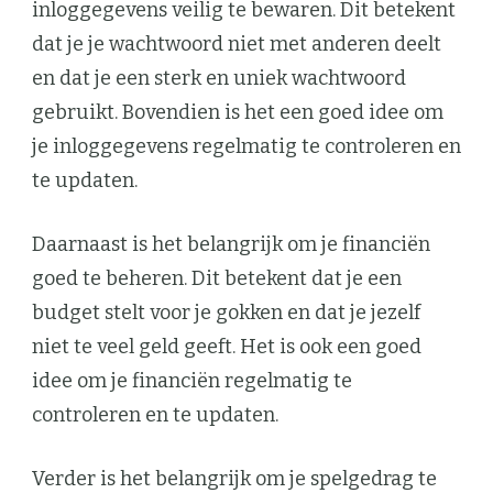
inloggegevens veilig te bewaren. Dit betekent
dat je je wachtwoord niet met anderen deelt
en dat je een sterk en uniek wachtwoord
gebruikt. Bovendien is het een goed idee om
je inloggegevens regelmatig te controleren en
te updaten.
Daarnaast is het belangrijk om je financiën
goed te beheren. Dit betekent dat je een
budget stelt voor je gokken en dat je jezelf
niet te veel geld geeft. Het is ook een goed
idee om je financiën regelmatig te
controleren en te updaten.
Verder is het belangrijk om je spelgedrag te