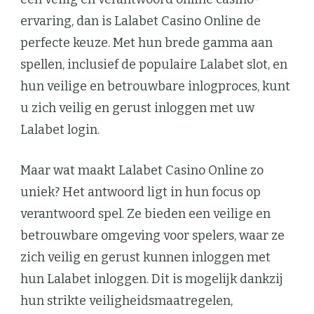
ervaring, dan is Lalabet Casino Online de
perfecte keuze. Met hun brede gamma aan
spellen, inclusief de populaire Lalabet slot, en
hun veilige en betrouwbare inlogproces, kunt
u zich veilig en gerust inloggen met uw
Lalabet login.
Maar wat maakt Lalabet Casino Online zo
uniek? Het antwoord ligt in hun focus op
verantwoord spel. Ze bieden een veilige en
betrouwbare omgeving voor spelers, waar ze
zich veilig en gerust kunnen inloggen met
hun Lalabet inloggen. Dit is mogelijk dankzij
hun strikte veiligheidsmaatregelen,