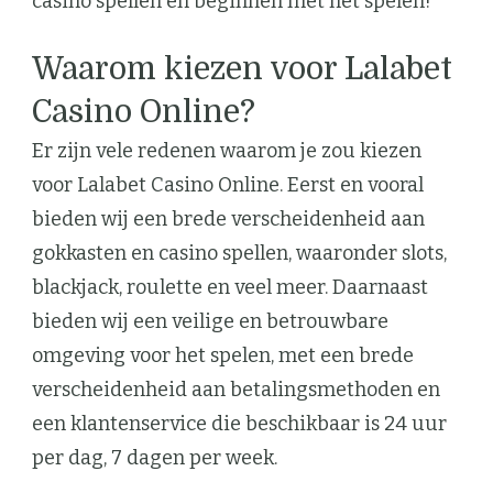
casino spellen en beginnen met het spelen!
Waarom kiezen voor Lalabet
Casino Online?
Er zijn vele redenen waarom je zou kiezen
voor Lalabet Casino Online. Eerst en vooral
bieden wij een brede verscheidenheid aan
gokkasten en casino spellen, waaronder slots,
blackjack, roulette en veel meer. Daarnaast
bieden wij een veilige en betrouwbare
omgeving voor het spelen, met een brede
verscheidenheid aan betalingsmethoden en
een klantenservice die beschikbaar is 24 uur
per dag, 7 dagen per week.