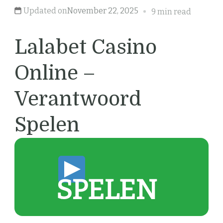
Updated on
November 22, 2025
9 min read
Lalabet Casino
Online –
Verantwoord
Spelen
SPELEN