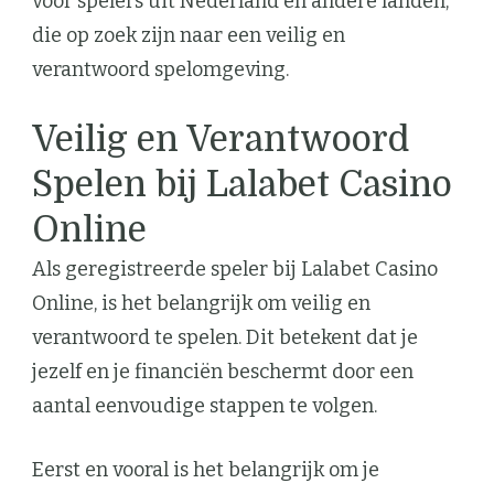
voor spelers uit Nederland en andere landen,
die op zoek zijn naar een veilig en
verantwoord spelomgeving.
Veilig en Verantwoord
Spelen bij Lalabet Casino
Online
Als geregistreerde speler bij Lalabet Casino
Online, is het belangrijk om veilig en
verantwoord te spelen. Dit betekent dat je
jezelf en je financiën beschermt door een
aantal eenvoudige stappen te volgen.
Eerst en vooral is het belangrijk om je