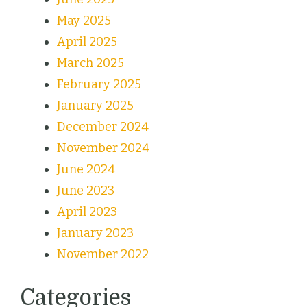
May 2025
April 2025
March 2025
February 2025
January 2025
December 2024
November 2024
June 2024
June 2023
April 2023
January 2023
November 2022
Categories