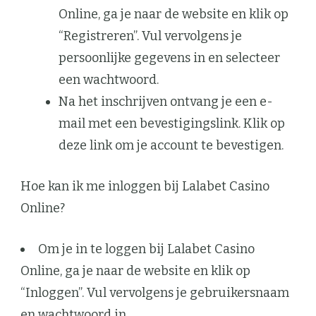
Online, ga je naar de website en klik op
“Registreren”. Vul vervolgens je
persoonlijke gegevens in en selecteer
een wachtwoord.
Na het inschrijven ontvang je een e-
mail met een bevestigingslink. Klik op
deze link om je account te bevestigen.
Hoe kan ik me inloggen bij Lalabet Casino
Online?
Om je in te loggen bij Lalabet Casino
Online, ga je naar de website en klik op
“Inloggen”. Vul vervolgens je gebruikersnaam
en wachtwoord in.