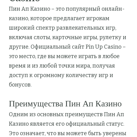
Пин Ап Казино – это популярный онлайн-
казино, которое предлагает игрокам
широкий спектр развлекательных игр,
включая слоты, карточные игры, рулетку и
другие. Официальный сайт Pin Up Casino –
это место, где вы можете играть в любое
время и из любой точки мира, получая
доступ к огромному количеству игр и
бонусов.
Преимущества Пин Ап Казино
Одним из основных преимуществ Пин Ап
Казино является его официальный статус.
Это означает, что вы можете быть уверены