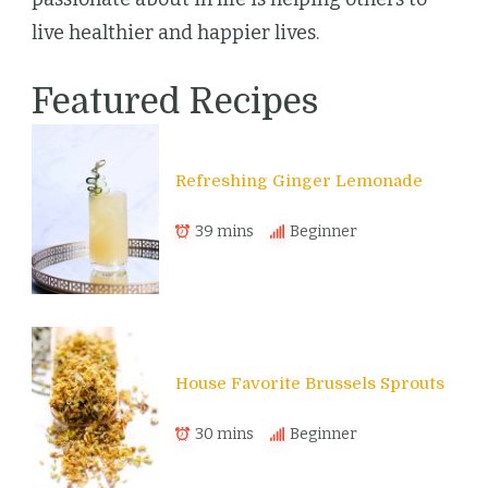
live healthier and happier lives.
Featured Recipes
Refreshing Ginger Lemonade
39 mins
Beginner
House Favorite Brussels Sprouts
30 mins
Beginner