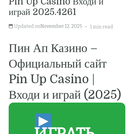
Pin Up Casino Входи и
играй 2025.4261
Updated on
November 12, 2025
1 min read
Пин Ап Казино –
Официальный сайт
Pin Up Casino |
Входи и играй (2025)
ИГРАТЬ