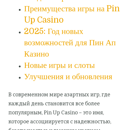
Преимущества игры на Pin
Up Casino
2025: Год новых
возможностей для Пин Ап
Казино
Новые игры и слоты
Улучшения и обновления
В современном мире азартных игр, где
каждый день становится все более
популярным, Pin Up Casino – это имя,
которое ассоциируется с надежностью,