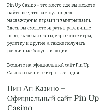
Pin Up Casino – это место, где вы можете
найти все, что вам нужно для
наслаждения играми и выигрышами.
Здесь вы сможете играть в различные
игры, включая слоты, карточные игры,
рулетку и другие, а также получать
различные бонусы и акции.
Входите на официальный сайт Pin Up
Casino и начните играть сегодня!
Пин Ап Казино –
Официальный сайт Pin Up
Casino