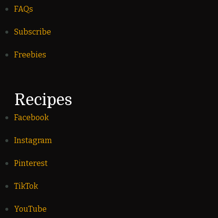
FAQs
Subscribe
Freebies
Recipes
Facebook
Instagram
Pinterest
TikTok
YouTube