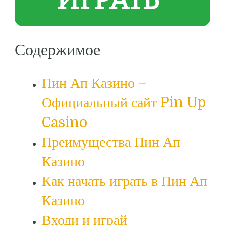
Содержимое
Пин Ап Казино –
Официальный сайт Pin Up
Casino
Преимущества Пин Ап
Казино
Как начать играть в Пин Ап
Казино
Входи и играй