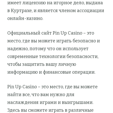
имеет лицензию на игорное дело, выдана
в Куртрахе, и является членом ассоциации
онлайн-казино.
Официальный сайт Pin Up Casino – это
место, где вы можете играть безопасно и
надежно, потому что он использует
современные технологии безопасности,
чтобы защитить вашу личную
информацию и финансовые операции.
Pin Up Casino – это место, где вы можете
найти все, что вам нужно для
наслаждения играми и выигрышами.
Здесь вы сможете играть в различные