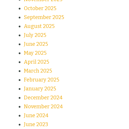
October 2025
September 2025
August 2025
July 2025
June 2025
May 2025
April 2025
March 2025
February 2025
January 2025
December 2024
November 2024
June 2024
June 2023