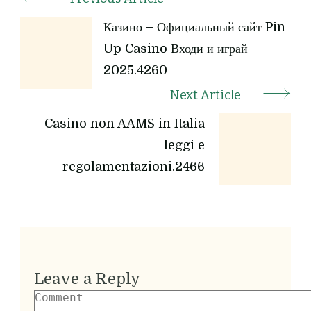
Казино – Официальный сайт Pin
Up Casino Входи и играй
2025.4260
Next Article
Casino non AAMS in Italia
leggi e
regolamentazioni.2466
Leave a Reply