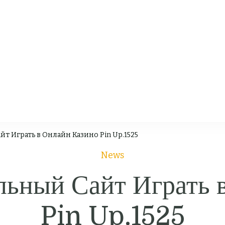
chen
 & Videos
т Играть в Онлайн Казино Pin Up.1525
News
ьный Сайт Играть 
Pin Up.1525