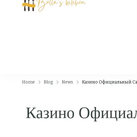
Bella's Kit
Food Tips, Recipes
Home
Blog
News
Казино Официальный Сай
Казино Официал