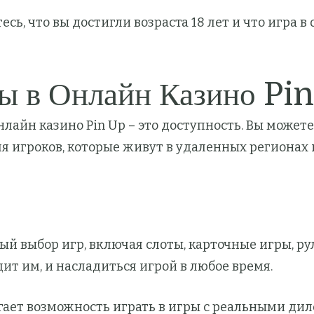
сь, что вы достигли возраста 18 лет и что игра 
ы в Онлайн Казино Pi
айн казино Pin Up – это доступность. Вы можете 
для игроков, которые живут в удаленных региона
й выбор игр, включая слоты, карточные игры, ру
дит им, и насладиться игрой в любое время.
агает возможность играть в игры с реальными ди