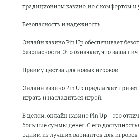
традиционном казино, но с комфортом и 
Безопасность и надежность
Онлайн казино Pin Up обеспечивает безо
безопасности. Это означает, что ваша л
Преимущества для новых игроков
Онлайн казино Pin Up предлагает привет
играть и насладиться игрой.
В целом, онлайн казино Pin Up – это от
большие суммы денег. С его доступность
одним из лучших вариантов для игроков 