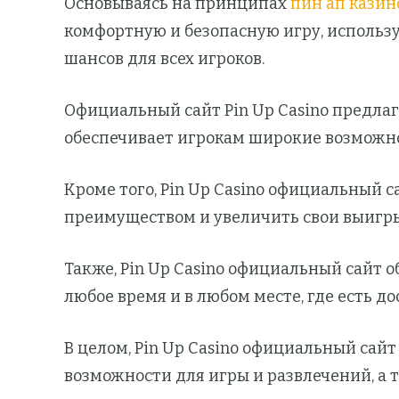
Основываясь на принципах
пин ап казин
комфортную и безопасную игру, использ
шансов для всех игроков.
Официальный сайт Pin Up Casino предлагае
обеспечивает игрокам широкие возможно
Кроме того, Pin Up Casino официальный с
преимуществом и увеличить свои выигры
Также, Pin Up Casino официальный сайт 
любое время и в любом месте, где есть до
В целом, Pin Up Casino официальный сай
возможности для игры и развлечений, а т