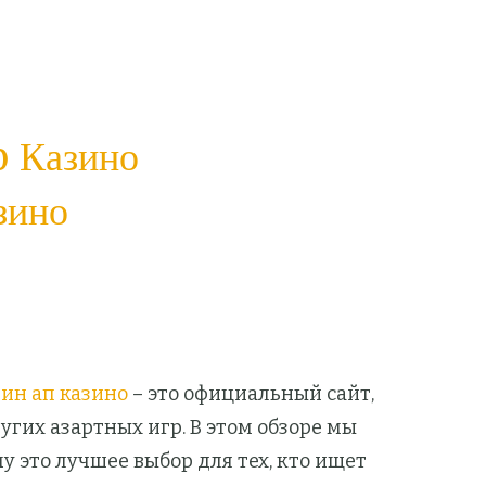
p Казино
зино
ин ап казино
– это официальный сайт,
гих азартных игр. В этом обзоре мы
у это лучшее выбор для тех, кто ищет