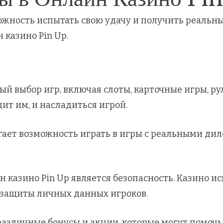
зможность испытать свою удачу и получить реальн
казино Pin Up.
й выбор игр, включая слоты, карточные игры, ру
дит им, и насладиться игрой.
агает возможность играть в игры с реальными ди
казино Pin Up является безопасность. Казино и
 защиты личных данных игроков.
различные бонусы и акции, которые могут помоч