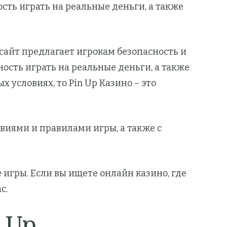
сть играть на реальные деньги, а также
 сайт предлагает игрокам безопасность и
ность играть на реальные деньги, а также
 условиях, то Pin Up Казино – это
овиями и правилами игры, а также с
 игры. Если вы ищете онлайн казино, где
с.
n Up