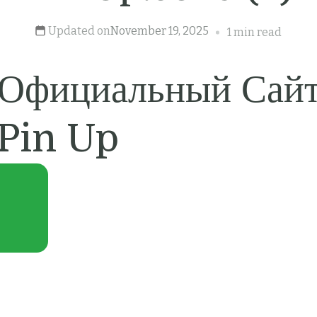
Updated on
November 19, 2025
1 min read
Официальный Сайт
 Pin Up