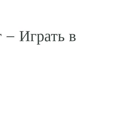
 – Играть в