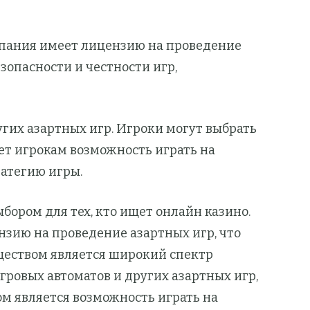
Компания имеет лицензию на проведение
езопасности и честности игр,
угих азартных игр. Игроки могут выбрать
ает игрокам возможность играть на
ратегию игры.
бором для тех, кто ищет онлайн казино.
нзию на проведение азартных игр, что
уществом является широкий спектр
игровых автоматов и других азартных игр,
ом является возможность играть на