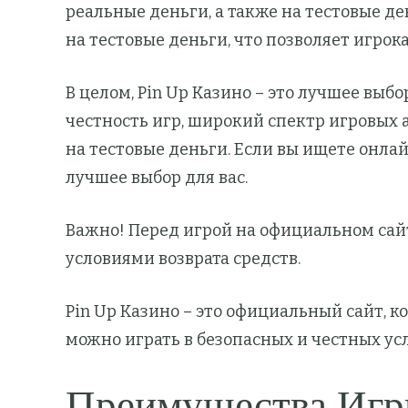
реальные деньги, а также на тестовые де
на тестовые деньги, что позволяет игрок
В целом, Pin Up Казино – это лучшее выб
честность игр, широкий спектр игровых а
на тестовые деньги. Если вы ищете онлайн
лучшее выбор для вас.
Важно! Перед игрой на официальном сайте
условиями возврата средств.
Pin Up Казино – это официальный сайт, к
можно играть в безопасных и честных усло
Преимущества Игр