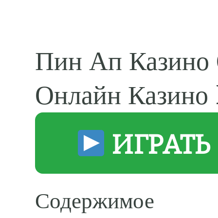
Пин Ап Казино 
Онлайн Казино
ИГРАТЬ
Содержимое