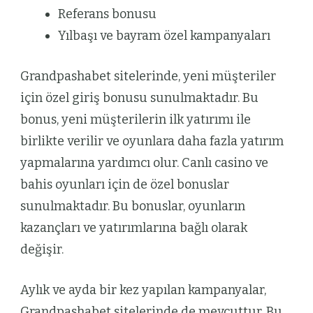
Referans bonusu
Yılbaşı ve bayram özel kampanyaları
Grandpashabet sitelerinde, yeni müşteriler
için özel giriş bonusu sunulmaktadır. Bu
bonus, yeni müşterilerin ilk yatırımı ile
birlikte verilir ve oyunlara daha fazla yatırım
yapmalarına yardımcı olur. Canlı casino ve
bahis oyunları için de özel bonuslar
sunulmaktadır. Bu bonuslar, oyunların
kazançları ve yatırımlarına bağlı olarak
değişir.
Aylık ve ayda bir kez yapılan kampanyalar,
Grandpashabet sitelerinde de mevcuttur. Bu