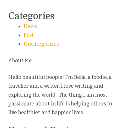
Categories
News
Post
Uncategorized
About Me
Hello beautiful people! I’m Bella, a foodie, a
traveller and a writer. I love writing and
exploring the world. The thing I am most
passionate about in life is helping others to
live healthier and happier lives.