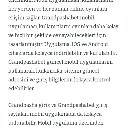
her yerden ve her zaman online oyunlara
erişim sağlar. Grandpashabet mobil
uygulaması, kullanıcıların oyunları daha kolay
ve hızlı bir şekilde oynayabilecekleri için
tasarlanmıştır. Uygulama, iOS ve Android
cihazlarda kolayca indirilebilir ve kurulabilir.
Grandpashabet güncel mobil uygulamasını
kullanarak, kullanıcılar sitenin güncel
adresini ve giriş bilgilerini kolayca kontrol
edebilirler.
Grandpasha giriş ve Grandpashabet giriş
sayfaları mobil uygulamada da kolayca
bulunabilir. Mobil uygulama üzerinden