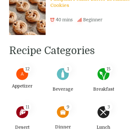
Cookies
40 mins
Beginner
Recipe Categories
12
1
15
A
Appetizer
Beverage
Breakfast
11
9
3
Dinner
Desert
Lunch