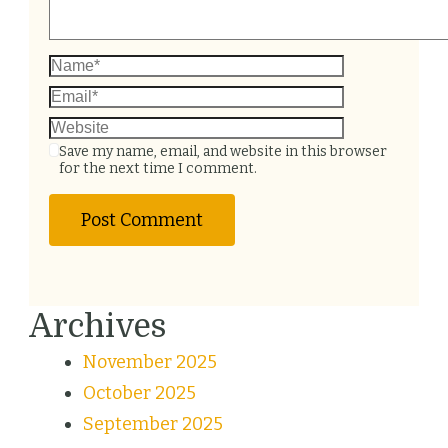
Save my name, email, and website in this browser
for the next time I comment.
Archives
November 2025
October 2025
September 2025