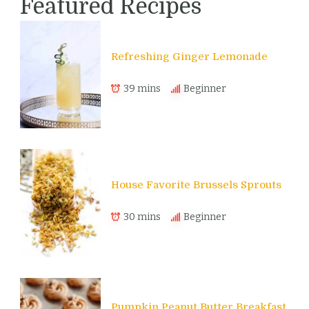
Featured Recipes
Refreshing Ginger Lemonade
39 mins
Beginner
House Favorite Brussels Sprouts
30 mins
Beginner
Pumpkin Peanut Butter Breakfast