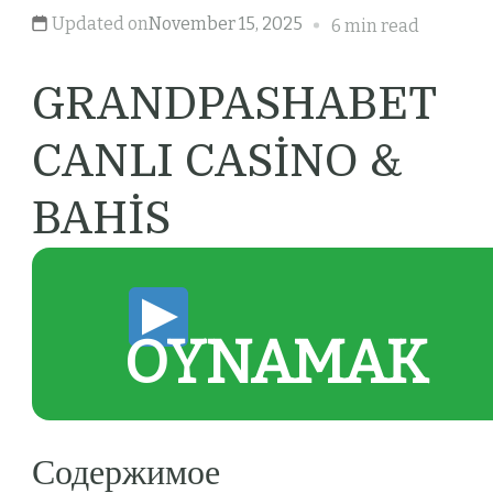
Updated on
November 15, 2025
6 min read
GRANDPASHABET
CANLI CASİNO &
BAHİS
OYNAMAK
Содержимое