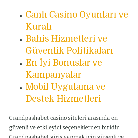
Canlı Casino Oyunları ve
Kuralı
Bahis Hizmetleri ve
Güvenlik Politikaları
En İyi Bonuslar ve
Kampanyalar
Mobil Uygulama ve
Destek Hizmetleri
Grandpashabet casino siteleri arasında en
güvenli ve etkileyici seçeneklerden biridir.
Grandpashabet giriş yapmak için güvenli ve