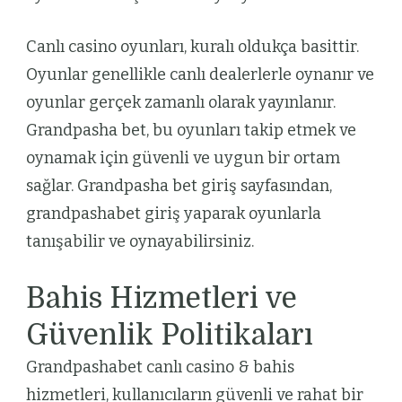
Canlı casino oyunları, kuralı oldukça basittir.
Oyunlar genellikle canlı dealerlerle oynanır ve
oyunlar gerçek zamanlı olarak yayınlanır.
Grandpasha bet, bu oyunları takip etmek ve
oynamak için güvenli ve uygun bir ortam
sağlar. Grandpasha bet giriş sayfasından,
grandpashabet giriş yaparak oyunlarla
tanışabilir ve oynayabilirsiniz.
Bahis Hizmetleri ve
Güvenlik Politikaları
Grandpashabet canlı casino & bahis
hizmetleri, kullanıcıların güvenli ve rahat bir