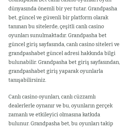
dünyasında önemli bir yer tutar. Grandpasha
bet, güncel ve güvenli bir platform olarak
tanınan bu sitelerde, çeşitli canlı casino
oyunları sunulmaktadır. Grandpasha bet
güncel giriş sayfasında, canlı casino siteleri ve
grandpashabet güncel adresi hakkında bilgi
bulunabilir. Grandpasha bet giriş sayfasından,
grandpashabet giriş yaparak oyunlarla
tanışabilirsiniz.
Canlı casino oyunları, canlı cüzzamlı
dealerlerle oynanır ve bu, oyunların gerçek
zamanlı ve etkileyici olmasına katkıda
bulunur. Grandpasha bet, bu oyunları takip