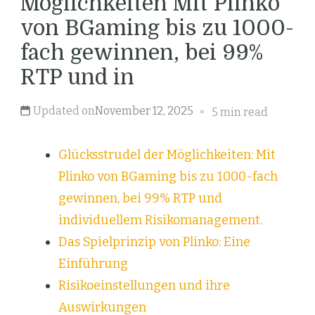
Möglichkeiten Mit Plinko
von BGaming bis zu 1000-
fach gewinnen, bei 99%
RTP und in
Updated on
November 12, 2025
5 min read
Glücksstrudel der Möglichkeiten: Mit
Plinko von BGaming bis zu 1000-fach
gewinnen, bei 99% RTP und
individuellem Risikomanagement.
Das Spielprinzip von Plinko: Eine
Einführung
Risikoeinstellungen und ihre
Auswirkungen