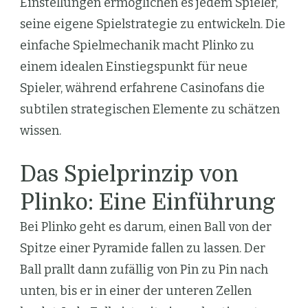
Einstellungen ermöglichen es jedem Spieler,
seine eigene Spielstrategie zu entwickeln. Die
einfache Spielmechanik macht Plinko zu
einem idealen Einstiegspunkt für neue
Spieler, während erfahrene Casinofans die
subtilen strategischen Elemente zu schätzen
wissen.
Das Spielprinzip von
Plinko: Eine Einführung
Bei Plinko geht es darum, einen Ball von der
Spitze einer Pyramide fallen zu lassen. Der
Ball prallt dann zufällig von Pin zu Pin nach
unten, bis er in einer der unteren Zellen