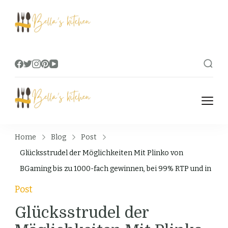
Bella's Kitchen
Food Tips, Recipes & Videos
Bella's Kitchen
Food Tips, Recipes & Videos
Home
Blog
Post
Glücksstrudel der Möglichkeiten Mit Plinko von
BGaming bis zu 1000-fach gewinnen, bei 99% RTP und in
Post
Glücksstrudel der