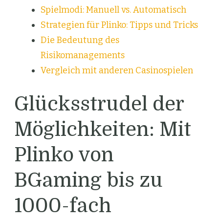
Spielmodi: Manuell vs. Automatisch
Strategien für Plinko: Tipps und Tricks
Die Bedeutung des
Risikomanagements
Vergleich mit anderen Casinospielen
Glücksstrudel der
Möglichkeiten: Mit
Plinko von
BGaming bis zu
1000-fach