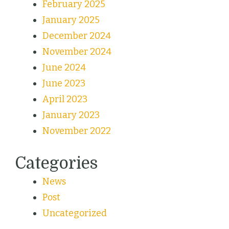
February 2025
January 2025
December 2024
November 2024
June 2024
June 2023
April 2023
January 2023
November 2022
Categories
News
Post
Uncategorized