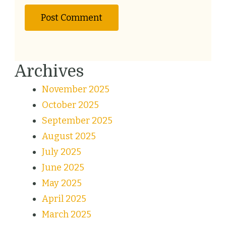
Archives
November 2025
October 2025
September 2025
August 2025
July 2025
June 2025
May 2025
April 2025
March 2025