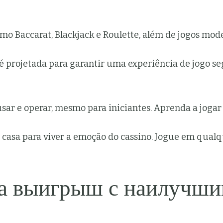
como Baccarat, Blackjack e Roulette, além de jogos mod
 projetada para garantir uma experiência de jogo seg
 usar e operar, mesmo para iniciantes. Aprenda a jog
r casa para viver a emoção do cassino. Jogue em qua
на выигрыш с наилучш