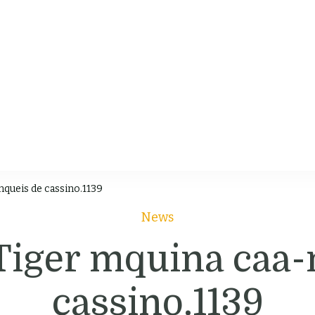
chen
 & Videos
nqueis de cassino.1139
News
Tiger mquina caa-
cassino.1139