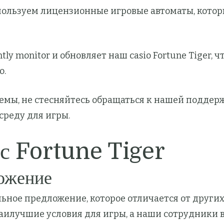
пользуем лицензионные игровые автоматы, котор
y monitor и обновляет наш casio Fortune Tiger, ч
о.
лемы, не стесняйтесь обращаться к нашей поддерж
среду для игры.
 с Fortune Tiger
ожение
льное предложение, которое отличается от други
аилучшие условия для игры, а наши сотрудники вс