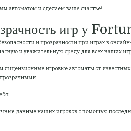
ым автоматом и сделаем ваше счастье!
озрачность игр у Fortu
безопасности и прозрачности при играх в онлайн
пасную и уважительную среду для всех наших игр
уем лицензионные игровые автоматы от известных
 прозрачными.
ебя:
чные данные наших игроков с помощью последни