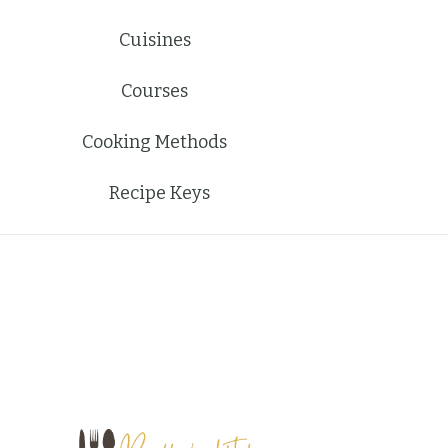
Cuisines
Courses
Cooking Methods
Recipe Keys