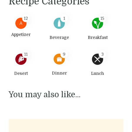
Recipe Categories
12
1
15
A
Appetizer
Beverage
Breakfast
11
9
3
Dinner
Desert
Lunch
You may also like...