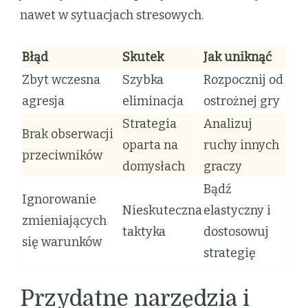
nawet w sytuacjach stresowych.
Błąd
Skutek
Jak uniknąć
Zbyt wczesna
Szybka
Rozpocznij od
agresja
eliminacja
ostrożnej gry
Strategia
Analizuj
Brak obserwacji
oparta na
ruchy innych
przeciwników
domysłach
graczy
Bądź
Ignorowanie
Nieskuteczna
elastyczny i
zmieniających
taktyka
dostosowuj
się warunków
strategię
Przydatne narzędzia i