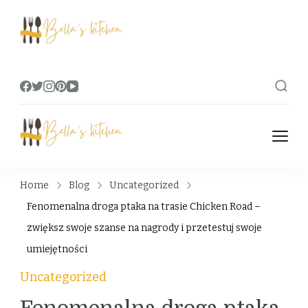
Bella's Kitchen
Food Tips, Recipes & Videos
Bella's Kitchen
Food Tips, Recipes & Videos
Home
Blog
Uncategorized
Fenomenalna droga ptaka na trasie Chicken Road –
zwiększ swoje szanse na nagrody i przetestuj swoje
umiejętności
Uncategorized