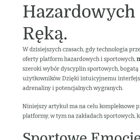
Hazardowych 
Ręką.
W dzisiejszych czasach, gdy technologia prz
oferty platform hazardowych i sportowych,
m
szeroki wybór dyscyplin sportowych, bogatą 
użytkowników. Dzięki intuicyjnemu interfej
adrenaliny i potencjalnych wygranych.
Niniejszy artykuł ma na celu kompleksowe p
platformy, w tym na zakładach sportowych, 
Sportowe Emocje 