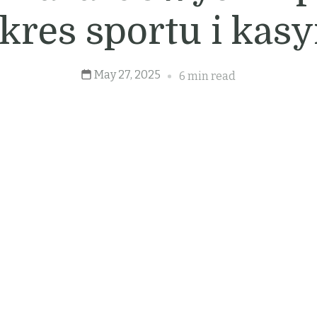
kres sportu i kas
May 27, 2025
6 min read