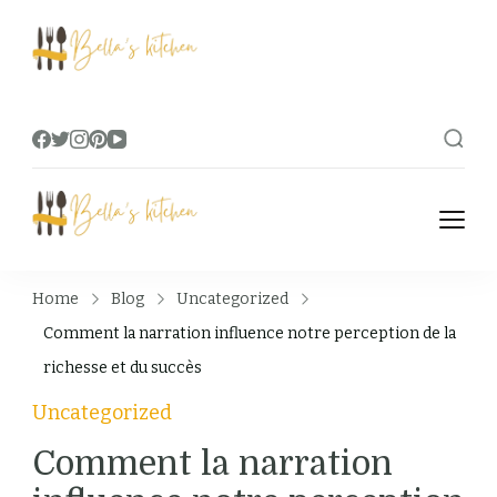
Bella's Kitchen
Food Tips, Recipes & Videos
Bella's Kitchen
Food Tips, Recipes & Videos
Home
Blog
Uncategorized
Comment la narration influence notre perception de la
richesse et du succès
Uncategorized
Comment la narration