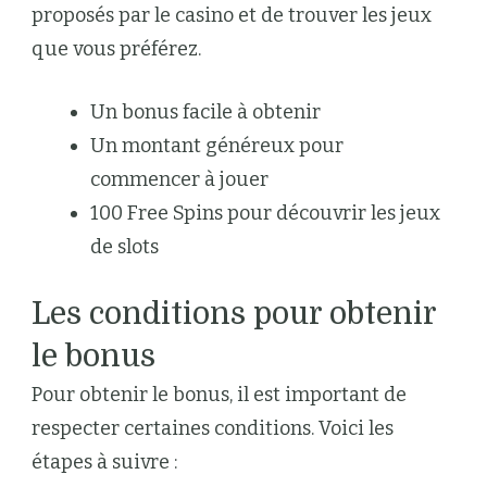
proposés par le casino et de trouver les jeux
que vous préférez.
Un bonus facile à obtenir
Un montant généreux pour
commencer à jouer
100 Free Spins pour découvrir les jeux
de slots
Les conditions pour obtenir
le bonus
Pour obtenir le bonus, il est important de
respecter certaines conditions. Voici les
étapes à suivre :