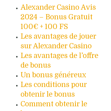
Alexander Casino Avis
2024 – Bonus Gratuit
100€ + 100 FS
Les avantages de jouer
sur Alexander Casino
Les avantages de l’offre
de bonus
Un bonus généreux
Les conditions pour
obtenir le bonus
Comment obtenir le