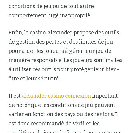
conditions de jeu ou de tout autre
comportement jugé inapproprié.
Enfin, le casino Alexander propose des outils
de gestion des pertes et des limites de jeu
pour aider les joueurs à gérer leur jeu de
manière responsable. Les joueurs sont invités
à utiliser ces outils pour protéger leur bien-
être et leur sécurité.
Il est
alexander casino connexion
important
de noter que les conditions de jeu peuvent
varier en fonction des pays ou des régions. Il
est donc recommandé de vérifier les
conditions de jeu spécifiques à votre pays ou