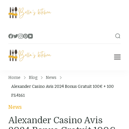
Bella's Kitchen
Food Tips, Recipes & Videos
Bella's Kitchen
Food Tips, Recipes & Videos
Home
Blog
News
Alexander Casino Avis 2024 Bonus Gratuit 100€ + 100
FS.4161
News
Alexander Casino Avis