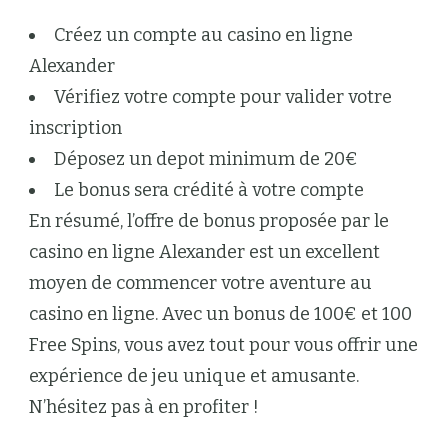
Créez un compte au casino en ligne
Alexander
Vérifiez votre compte pour valider votre
inscription
Déposez un depot minimum de 20€
Le bonus sera crédité à votre compte
En résumé, l’offre de bonus proposée par le
casino en ligne Alexander est un excellent
moyen de commencer votre aventure au
casino en ligne. Avec un bonus de 100€ et 100
Free Spins, vous avez tout pour vous offrir une
expérience de jeu unique et amusante.
N’hésitez pas à en profiter !