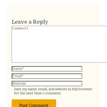
Leave a Reply
Save my name, email, and website in this browser
for the next time I comment.