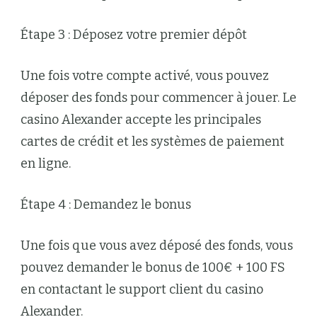
Étape 3 : Déposez votre premier dépôt
Une fois votre compte activé, vous pouvez
déposer des fonds pour commencer à jouer. Le
casino Alexander accepte les principales
cartes de crédit et les systèmes de paiement
en ligne.
Étape 4 : Demandez le bonus
Une fois que vous avez déposé des fonds, vous
pouvez demander le bonus de 100€ + 100 FS
en contactant le support client du casino
Alexander.