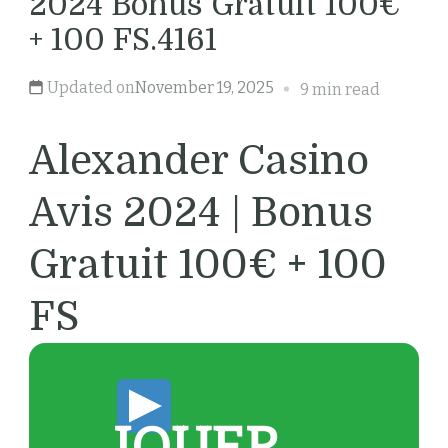
2024 Bonus Gratuit 100€
+ 100 FS.4161
Updated on
November 19, 2025
9 min read
Alexander Casino
Avis 2024 | Bonus
Gratuit 100€ + 100
FS
JOUER