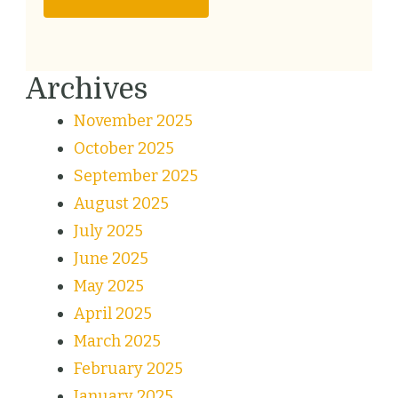
Archives
November 2025
October 2025
September 2025
August 2025
July 2025
June 2025
May 2025
April 2025
March 2025
February 2025
January 2025