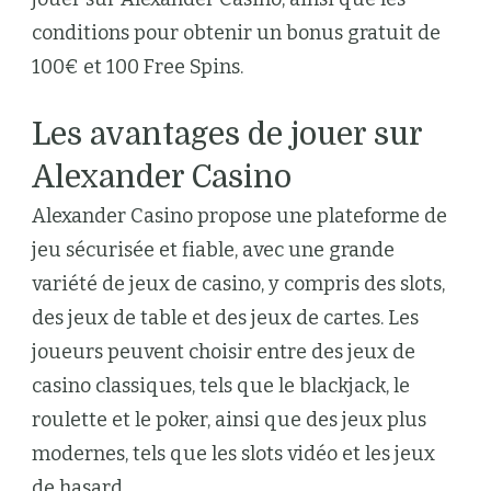
conditions pour obtenir un bonus gratuit de
100€ et 100 Free Spins.
Les avantages de jouer sur
Alexander Casino
Alexander Casino propose une plateforme de
jeu sécurisée et fiable, avec une grande
variété de jeux de casino, y compris des slots,
des jeux de table et des jeux de cartes. Les
joueurs peuvent choisir entre des jeux de
casino classiques, tels que le blackjack, le
roulette et le poker, ainsi que des jeux plus
modernes, tels que les slots vidéo et les jeux
de hasard.