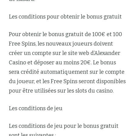
Les conditions pour obtenir le bonus gratuit
Pour obtenir le bonus gratuit de 100€ et 100
Free Spins, les nouveaux joueurs doivent
créer un compte sur le site web d’Alexander
Casino et déposer au moins 20€. Le bonus
sera crédité automatiquement sur le compte
du joueur, et les Free Spins seront disponibles
pour être utilisées sur les slots du casino.
Les conditions de jeu
Les conditions de jeu pour le bonus gratuit
sont les suivantes :