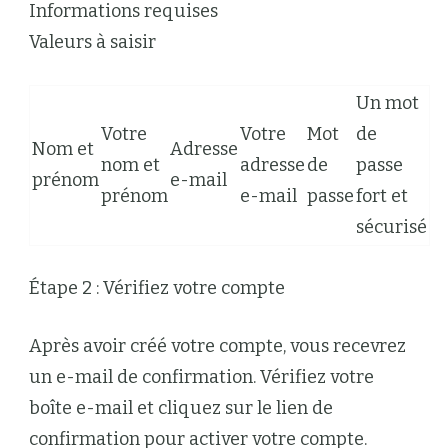
Informations requises
Valeurs à saisir
Un mot
Votre
Votre
Mot
de
Nom et
Adresse
nom et
adresse
de
passe
prénom
e-mail
prénom
e-mail
passe
fort et
sécurisé
Étape 2 : Vérifiez votre compte
Après avoir créé votre compte, vous recevrez
un e-mail de confirmation. Vérifiez votre
boîte e-mail et cliquez sur le lien de
confirmation pour activer votre compte.