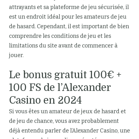
attrayants et sa plateforme de jeu sécurisée, il
est un endroit idéal pour les amateurs de jeu
de hasard. Cependant, il est important de bien
comprendre les conditions de jeu et les
limitations du site avant de commencer à
jouer.
Le bonus gratuit 100€ +
100 FS de l’Alexander
Casino en 2024
Si vous êtes un amateur de jeux de hasard et
de jeu de chance, vous avez probablement
déjà entendu parler de l’Alexander Casino, une