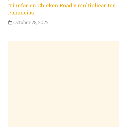
triunfar en Chicken Road y multiplicar tus
ganancias
October 28, 2025