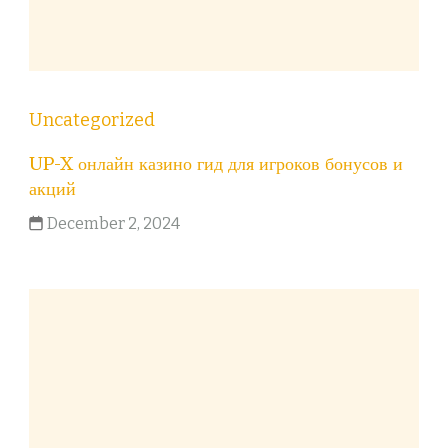
Uncategorized
UP-X онлайн казино гид для игроков бонусов и
акций
December 2, 2024