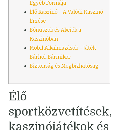
Egyéb Formája
Élő Kaszinó – A Valódi Kaszinó
Érzése
Bónuszok és Akciók a
Kaszinóban
Mobil Alkalmazások – Játék
Bárhol, Bármikor
Biztonság és Megbízhatóság
Élő
sportközvetítések,
kaszinójátékok és