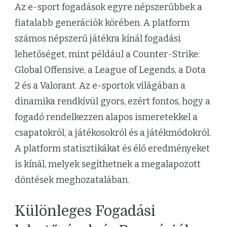
Az e-sport fogadások egyre népszerűbbek a
fiatalabb generációk körében. A platform
számos népszerű játékra kínál fogadási
lehetőséget, mint például a Counter-Strike:
Global Offensive, a League of Legends, a Dota
2 és a Valorant. Az e-sportok világában a
dinamika rendkívül gyors, ezért fontos, hogy a
fogadó rendelkezzen alapos ismeretekkel a
csapatokról, a játékosokról és a játékmódokról.
A platform statisztikákat és élő eredményeket
is kínál, melyek segíthetnek a megalapozott
döntések meghozatalában.
Különleges Fogadási