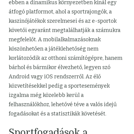
ebben a dinamikus környezetben kínál egy
átfogó platformot, ahol a sportrajongók, a
kaszinójátékok szerelmesei és az e-sportok
követői egyaránt megtalálhatják a számukra
megfelelőt. A mobilalkalmazásoknak
köszönhetően a játéklehetőség nem
korlátozódik az otthoni számítógépre, hanem
bárhol és bármikor élvezhető, legyen szó
Android vagy iOS rendszerről. Az élő
közvetítésekkel pedig a sportesemények
izgalma még közelebb kerül a
felhasználókhoz, lehetővé téve a valós idejű
fogadásokat és a statisztikák követését.
Sportfogadások a