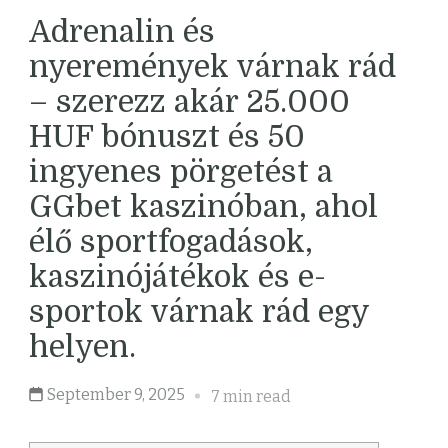
Adrenalin és
nyeremények várnak rád
– szerezz akár 25.000
HUF bónuszt és 50
ingyenes pörgetést a
GGbet kaszinóban, ahol
élő sportfogadások,
kaszinójátékok és e-
sportok várnak rád egy
helyen.
September 9, 2025
7 min read