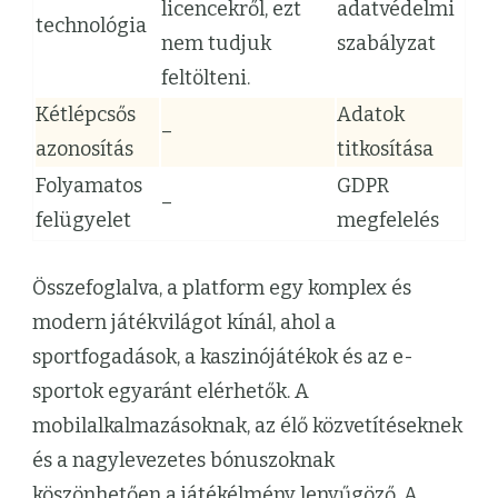
licencekről, ezt
adatvédelmi
technológia
nem tudjuk
szabályzat
feltölteni.
Kétlépcsős
Adatok
–
azonosítás
titkosítása
Folyamatos
GDPR
–
felügyelet
megfelelés
Összefoglalva, a platform egy komplex és
modern játékvilágot kínál, ahol a
sportfogadások, a kaszinójátékok és az e-
sportok egyaránt elérhetők. A
mobilalkalmazásoknak, az élő közvetítéseknek
és a nagylevezetes bónuszoknak
köszönhetően a játékélmény lenyűgöző. A