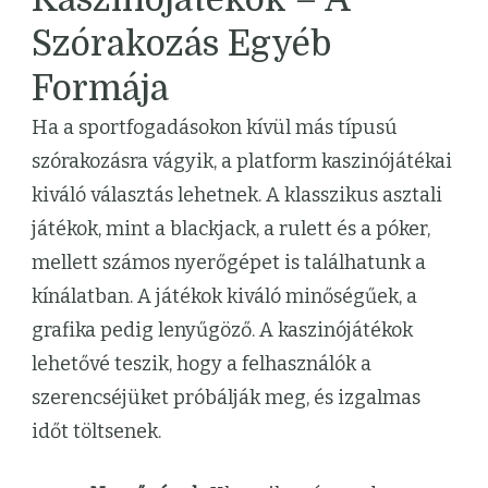
Szórakozás Egyéb
Formája
Ha a sportfogadásokon kívül más típusú
szórakozásra vágyik, a platform kaszinójátékai
kiváló választás lehetnek. A klasszikus asztali
játékok, mint a blackjack, a rulett és a póker,
mellett számos nyerőgépet is találhatunk a
kínálatban. A játékok kiváló minőségűek, a
grafika pedig lenyűgöző. A kaszinójátékok
lehetővé teszik, hogy a felhasználók a
szerencséjüket próbálják meg, és izgalmas
időt töltsenek.