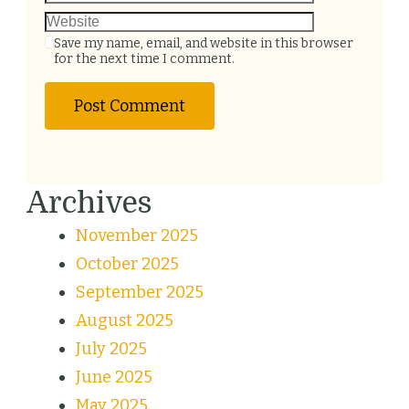
Save my name, email, and website in this browser
for the next time I comment.
Archives
November 2025
October 2025
September 2025
August 2025
July 2025
June 2025
May 2025