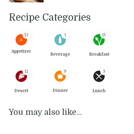
Recipe Categories
12
1
15
A
Appetizer
Beverage
Breakfast
11
9
3
Dinner
Desert
Lunch
You may also like...