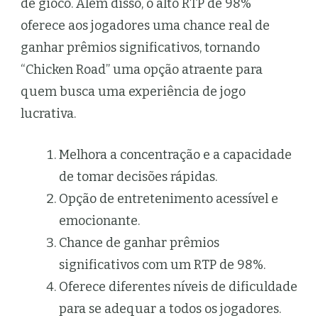
de gioco. Além disso, o alto RTP de 98%
oferece aos jogadores uma chance real de
ganhar prêmios significativos, tornando
“Chicken Road” uma opção atraente para
quem busca uma experiência de jogo
lucrativa.
Melhora a concentração e a capacidade
de tomar decisões rápidas.
Opção de entretenimento acessível e
emocionante.
Chance de ganhar prêmios
significativos com um RTP de 98%.
Oferece diferentes níveis de dificuldade
para se adequar a todos os jogadores.