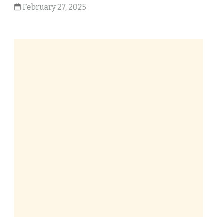
February 27, 2025