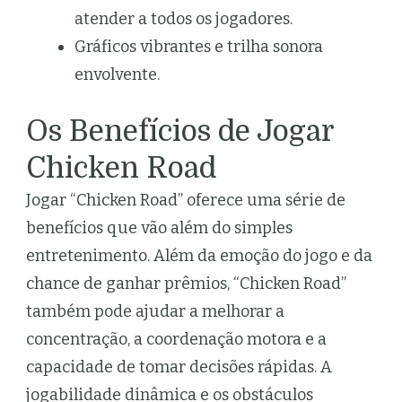
atender a todos os jogadores.
Gráficos vibrantes e trilha sonora
envolvente.
Os Benefícios de Jogar
Chicken Road
Jogar “Chicken Road” oferece uma série de
benefícios que vão além do simples
entretenimento. Além da emoção do jogo e da
chance de ganhar prêmios, “Chicken Road”
também pode ajudar a melhorar a
concentração, a coordenação motora e a
capacidade de tomar decisões rápidas. A
jogabilidade dinâmica e os obstáculos