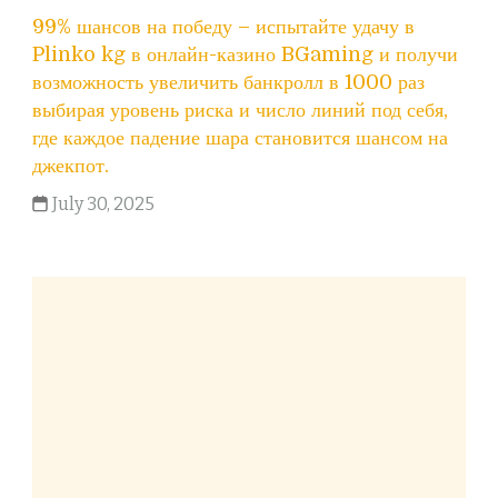
99% шансов на победу – испытайте удачу в
Plinko kg в онлайн-казино BGaming и получи
возможность увеличить банкролл в 1000 раз
выбирая уровень риска и число линий под себя,
где каждое падение шара становится шансом на
джекпот.
July 30, 2025