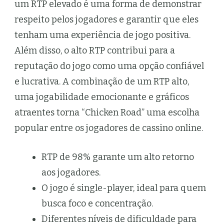
um RTP elevado é uma forma de demonstrar
respeito pelos jogadores e garantir que eles
tenham uma experiência de jogo positiva.
Além disso, o alto RTP contribui para a
reputação do jogo como uma opção confiável
e lucrativa. A combinação de um RTP alto,
uma jogabilidade emocionante e gráficos
atraentes torna “Chicken Road” uma escolha
popular entre os jogadores de cassino online.
RTP de 98% garante um alto retorno
aos jogadores.
O jogo é single-player, ideal para quem
busca foco e concentração.
Diferentes níveis de dificuldade para