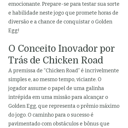
emocionante. Prepare-se para testar sua sorte
e habilidade neste jogo que promete horas de
diversão e a chance de conquistar o Golden
Egg!
O Conceito Inovador por
Trás de Chicken Road
A premissa de “Chicken Road” é incrivelmente
simples e, ao mesmo tempo, viciante. O
jogador assume o papel de uma galinha
intrépida em uma missão para alcançar o
Golden Egg, que representa o prêmio máximo
do jogo. O caminho para o sucesso é
pavimentado com obstáculos e bônus que