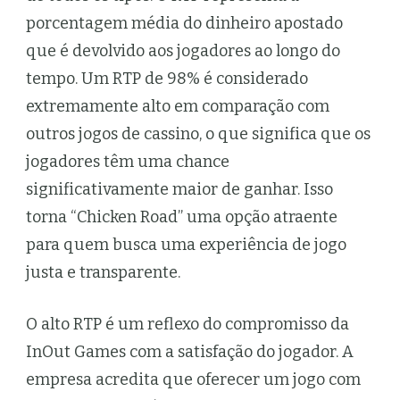
porcentagem média do dinheiro apostado
que é devolvido aos jogadores ao longo do
tempo. Um RTP de 98% é considerado
extremamente alto em comparação com
outros jogos de cassino, o que significa que os
jogadores têm uma chance
significativamente maior de ganhar. Isso
torna “Chicken Road” uma opção atraente
para quem busca uma experiência de jogo
justa e transparente.
O alto RTP é um reflexo do compromisso da
InOut Games com a satisfação do jogador. A
empresa acredita que oferecer um jogo com