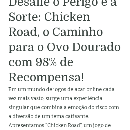
Desafie o Perigo e a
Sorte: Chicken
Road, o Caminho
para o Ovo Dourado
com 98% de
Recompensa!
Em um mundo de jogos de azar online cada
vez mais vasto, surge uma experiência
singular que combina a emoção do risco com
a diversão de um tema cativante.
Apresentamos “Chicken Road”, um jogo de