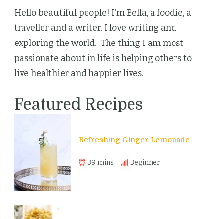
Hello beautiful people! I’m Bella, a foodie, a
traveller and a writer. I love writing and
exploring the world. The thing I am most
passionate about in life is helping others to
live healthier and happier lives.
Featured Recipes
Refreshing Ginger Lemonade
39 mins
Beginner