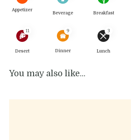
Appetizer
Beverage
Breakfast
11
9
3
Dinner
Desert
Lunch
You may also like...