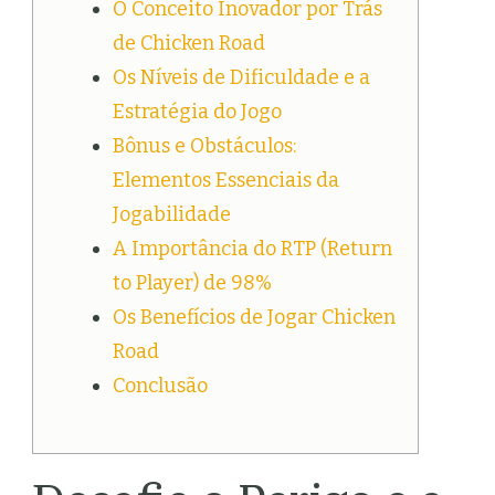
O Conceito Inovador por Trás
de Chicken Road
Os Níveis de Dificuldade e a
Estratégia do Jogo
Bônus e Obstáculos:
Elementos Essenciais da
Jogabilidade
A Importância do RTP (Return
to Player) de 98%
Os Benefícios de Jogar Chicken
Road
Conclusão