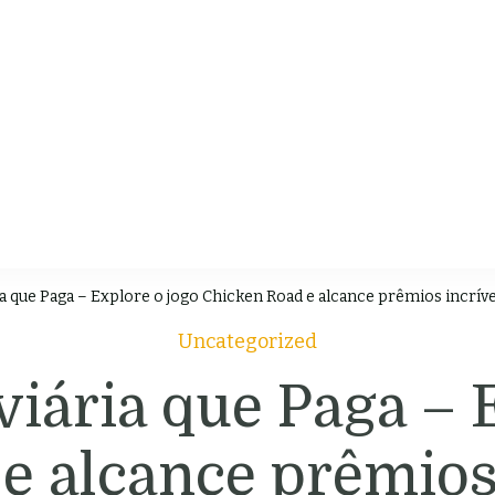
chen
 & Videos
a que Paga – Explore o jogo Chicken Road e alcance prêmios incríve
Uncategorized
iária que Paga – 
e alcance prêmios