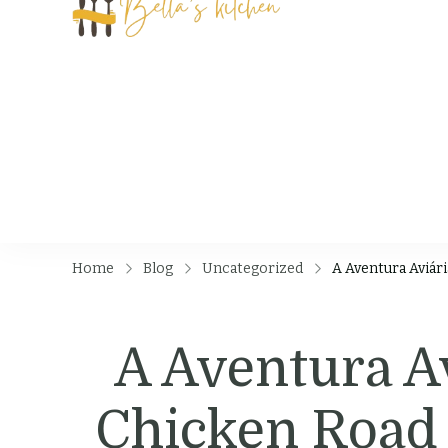
Bella's Kit
Food Tips, Recipes
Home
Blog
Uncategorized
A Aventura Aviári
A Aventura Av
Chicken Road 