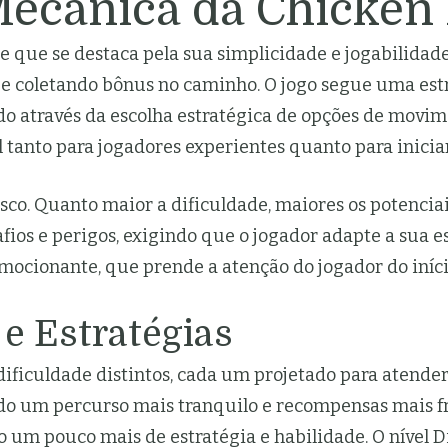
ecânica da Chicken 
ne que se destaca pela sua simplicidade e jogabilidade
s e coletando bônus no caminho. O jogo segue uma est
ado através da escolha estratégica de opções de movi
l tanto para jogadores experientes quanto para inicia
risco. Quanto maior a dificuldade, maiores os potenci
fios e perigos, exigindo que o jogador adapte a sua es
mocionante, que prende a atenção do jogador do iníci
 e Estratégias
ificuldade distintos, cada um projetado para atender a
ecendo um percurso mais tranquilo e recompensas mais 
o um pouco mais de estratégia e habilidade. O nível D