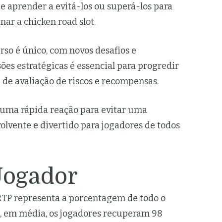
e aprender a evitá-los ou superá-los para
ar a chicken road slot.
so é único, com novos desafios e
es estratégicas é essencial para progredir
 de avaliação de riscos e recompensas.
 uma rápida reação para evitar uma
olvente e divertido para jogadores de todos
Jogador
O RTP representa a porcentagem de todo o
e, em média, os jogadores recuperam 98