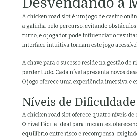
Desvendando a M
A chicken road slot é um jogo de casino onli
a galinha pelo percurso, evitando obstáculo
turno, e o jogador pode influenciar o result
interface intuitiva tornam este jogo acessíve
A chave para o sucesso reside na gestão de 
perder tudo. Cada nível apresenta novos desa
O jogo oferece uma experiência imersiva e e
Níveis de Dificuldade
A chicken road slot oferece quatro níveis de d
O nível Fácil é ideal para iniciantes, ofer
equilíbrio entre risco e recompensa, exigind